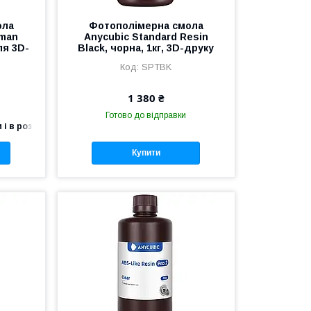
ола
Фотополімерна смола
sman
Anycubic Standard Resin
для 3D-
Black, чорна, 1кг, 3D-друку
SPTBK
1 380 ₴
Готово до відправки
 і в роздріб
Купити