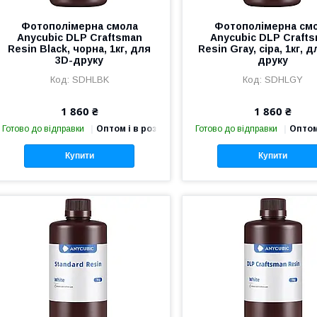
Фотополімерна смола
Фотополімерна см
Anycubic DLP Craftsman
Anycubic DLP Craft
Resin Black, чорна, 1кг, для
Resin Gray, сіра, 1кг, 
3D-друку
друку
SDHLBK
SDHLGY
1 860 ₴
1 860 ₴
Готово до відправки
Оптом і в роздріб
Готово до відправки
Оптом
Купити
Купити