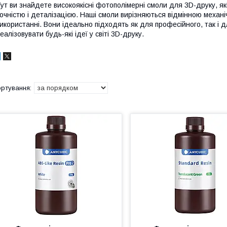
ут ви знайдете високоякісні фотополімерні смоли для 3D-друку, я
очністю і деталізацією. Наші смоли вирізняються відмінною механічн
икористанні. Вони ідеально підходять як для професійного, так і
еалізовувати будь-які ідеї у світі 3D-друку.