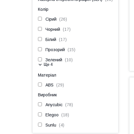
Колір
Сірий
26
Чорний
17
Білий
17
Прозорий
15
Зелений
10
Ще 4
Матеріал
ABS
29
Виробник
Anycubic
78
Elegoo
18
Sunlu
4