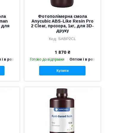
ола
Фотополімерна смола
sman
Anycubic ABS-Like Resin Pro
, для
2 Clear, прозора, 1кг, для 3D-
друку
SABP2CL
1 870 ₴
 і в роздріб
Готово до відправки
Оптом і в роздріб
Купити