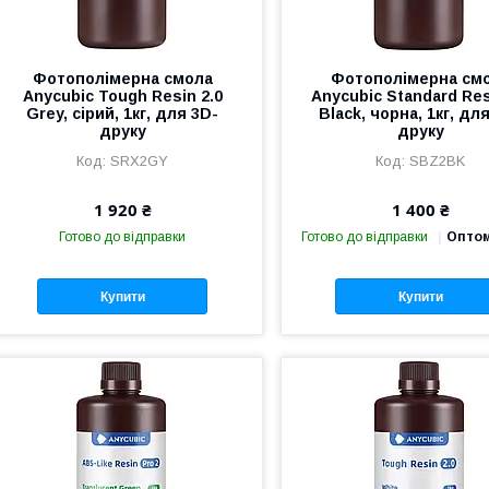
Фотополімерна смола
Фотополімерна см
Anycubic Tough Resin 2.0
Anycubic Standard Res
Grey, сірий, 1кг, для 3D-
Black, чорна, 1кг, дл
друку
друку
SRX2GY
SBZ2BK
1 920 ₴
1 400 ₴
Готово до відправки
Готово до відправки
Оптом
Купити
Купити