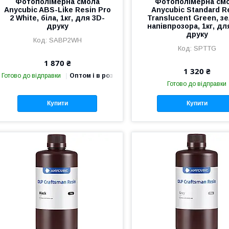
Фотополімерна смола
Фотополімерна см
Anycubic ABS-Like Resin Pro
Anycubic Standard R
2 White, біла, 1кг, для 3D-
Translucent Green, з
друку
напівпрозора, 1кг, дл
друку
SABP2WH
SPTTG
1 870 ₴
1 320 ₴
Готово до відправки
Оптом і в роздріб
Готово до відправки
Купити
Купити