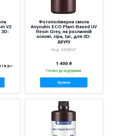
ола
Фотополімерна смола
in V2
Anycubic ECO Plant-Based UV
я 3D-
Resin Grey, на рослинній
основі, сіра, 1кг, для 3D-
друку
SSWGY
1 400 ₴
 і в роздріб
Готово до відправки
Купити