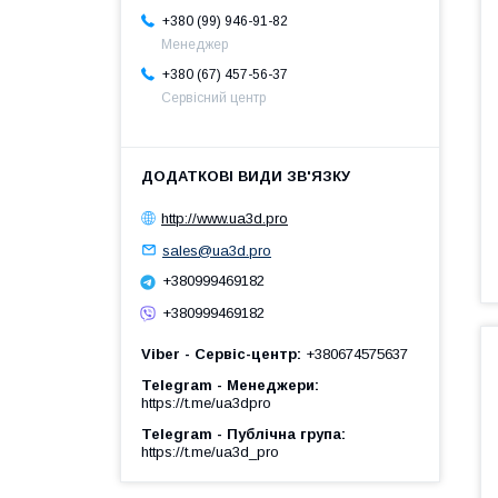
+380 (99) 946-91-82
Менеджер
+380 (67) 457-56-37
Сервісний центр
http://www.ua3d.pro
sales@ua3d.pro
+380999469182
+380999469182
Viber - Сервіс-центр
+380674575637
Telegram - Менеджери
https://t.me/ua3dpro
Telegram - Публічна група
https://t.me/ua3d_pro