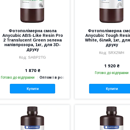
Фотополімерна смола
Фотополімерна см
Anycubic ABS-Like Resin Pro
Anycubic Tough Resin
2 Translucent Green зелена
White, білий, 1кг, дл
напівпрозора, 1кг, для 3D-
друку
друку
SRX2WH
SABP2TG
1 920 ₴
1 870 ₴
Готово до відправки
Готово до відправки
Оптом і в роздріб
Купити
Купити