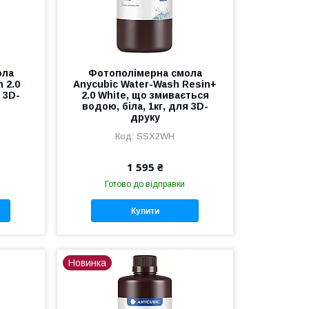
ола
Фотополімерна смола
 2.0
Anycubic Water-Wash Resin+
я 3D-
2.0 White, що змивається
водою, біла, 1кг, для 3D-
друку
SSX2WH
1 595 ₴
Готово до відправки
Купити
Новинка