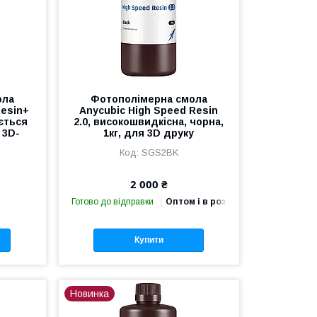
ола
Фотополімерна смола
Resin+
Anycubic High Speed Resin
ється
2.0, високошвидкісна, чорна,
 3D-
1кг, для 3D друку
SGS2BK
2 000 ₴
Готово до відправки
Оптом і в роздріб
Купити
Новинка