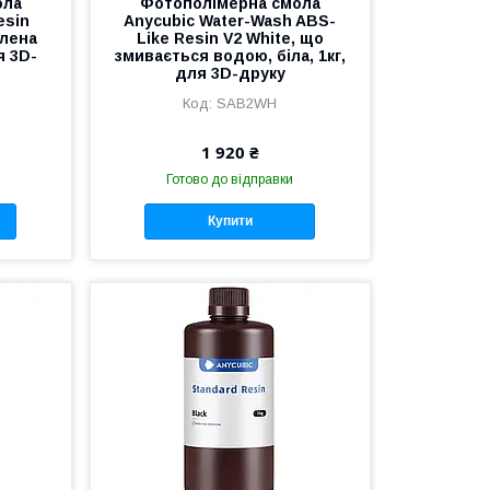
ола
Фотополімерна смола
esin
Anycubic Water-Wash ABS-
елена
Like Resin V2 White, що
я 3D-
змивається водою, біла, 1кг,
для 3D-друку
SAB2WH
1 920 ₴
Готово до відправки
Купити