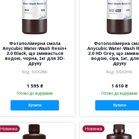
Фотополімерна смола
Фотополімерна см
Anycubic Water-Wash Resin+
Anycubic Water-Wash 
2.0 Black, що змивається
2.0 HD Grey, що змива
водою, чорна, 1кг для 3D-
водою, сіра, 1кг, для
друку
друку
SSX2BK
SSX2HG
1 595 ₴
1 610 ₴
Готово до відправки
Готово до відправки
Купити
Купити
Новинка
Новинка