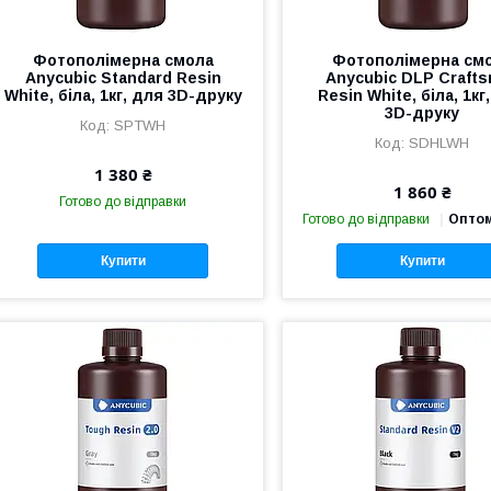
Фотополімерна смола
Фотополімерна см
Anycubic Standard Resin
Anycubic DLP Craft
White, біла, 1кг, для 3D-друку
Resin White, біла, 1кг
3D-друку
SPTWH
SDHLWH
1 380 ₴
1 860 ₴
Готово до відправки
Готово до відправки
Оптом
Купити
Купити