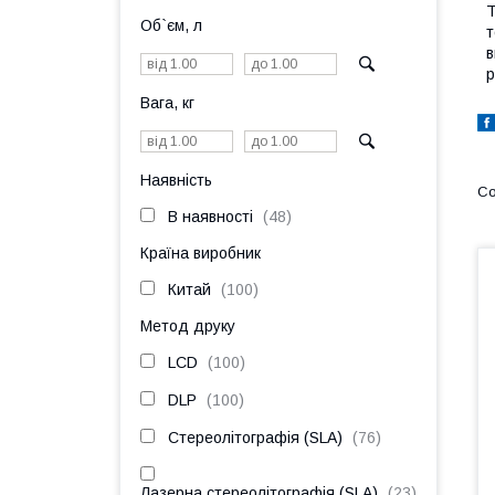
Т
Об`єм, л
т
в
р
Вага, кг
Наявність
В наявності
48
Країна виробник
Китай
100
Метод друку
LCD
100
DLP
100
Стереолітографія (SLA)
76
Лазерна стереолітографія (SLA)
23