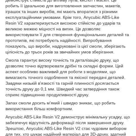
демонструє стійкість до впливу лугів, кислот і масел. Це
робить її ідеальною для виготовлення запчастин, макетів,
іграшок та інших виробів, які мають впоратися з різними
експлуатаційними умовами. Крім того, Anycubic ABS-Like
Resin V2 характеризується високою стійкістю до ударів та
великою межею міцності на вигин. Це дозволяє
використовувати її для створення функціональних деталей та
прототипів, які потребують надійності. Випробування
показують, що вироби, надруковані із цієї смоли, зберігають
цілісність до трьох років за звичайних умов зберігання.
Смола гарантує високу точність та деталізацію друку, що
дозволяє точно відтворювати дрібні та складні форми. Цей
аспект особливо важливий для роботи з моделями, що
вимагають точного оздоблення та якісної передачі деталей.
Завдяки низькій в'язкості та гарній плинності досягається
точність друку до 0,1 мм. Швидкий час затвердіння також
сприяє підвищенню продуктивності друку.
Запах смоли досить м'який і швидко зникає, що робить
використання більш комфортним.
Anycubic ABS-Like Resin V2 демонструє мінімальну усадку, що
забезпечує відсутність деформації після завершення друку.
Зрештою, Anycubic ABS-Like Resin V2 стає чудовим вибором
для тих, хто шукає надійний матеріал для 3D-друку, здатний