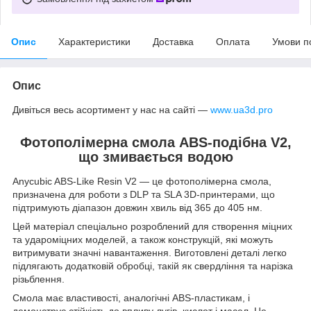
Опис
Характеристики
Доставка
Оплата
Умови п
Опис
Дивіться весь асортимент у нас на сайті —
www.ua3d.pro
Фотополімерна смола ABS-подібна V2,
що змивається водою
Anycubic ABS-Like Resin V2 — це фотополімерна смола,
призначена для роботи з DLP та SLA 3D-принтерами, що
підтримують діапазон довжин хвиль від 365 до 405 нм.
Цей матеріал спеціально розроблений для створення міцних
та удароміцних моделей, а також конструкцій, які можуть
витримувати значні навантаження. Виготовлені деталі легко
підлягають додатковій обробці, такій як свердління та нарізка
різьблення.
Смола має властивості, аналогічні ABS-пластикам, і