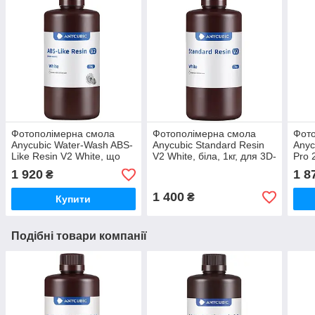
Фотополімерна смола
Фотополімерна смола
Фот
Anycubic Water-Wash ABS-
Anycubic Standard Resin
Anyc
Like Resin V2 White, що
V2 White, біла, 1кг, для 3D-
Pro 2
змивається водою, біла,
друку
3D-д
1 920
1 8
₴
1кг, для 3D-друку
1 400
₴
Купити
Подібні товари компанії