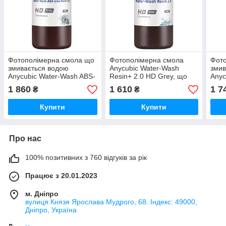
Фотополімерна смола що
Фотополімерна смола
Фот
змивається водою
Anycubic Water-Wash
змив
Anycubic Water-Wash ABS-
Resin+ 2.0 HD Grey, що
Anyc
Like Resin 3.0 HD Gray,
змивається водою, сіра,
Like 
1 860
1 610
1 7
₴
₴
1кг, сіра
1кг, для 3D-друку
беж
Купити
Купити
Про нас
100% позитивних з 760 відгуків за рік
Працює з 20.01.2023
м. Дніпро
вулиця Князя Ярослава Мудрого, 68. Індекс: 49000,
Дніпро, Україна