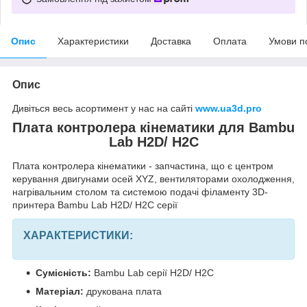
Опис
Характеристики
Доставка
Оплата
Умови п
Опис
Дивіться весь асортимент у нас на сайті
www.ua3d.pro
Плата контролера кінематики для Bambu
Lab H2D/ H2C
Плата контролера кінематики - запчастина, що є центром
керування двигунами осей XYZ, вентиляторами охолодження,
нагрівальним столом та системою подачі філаменту 3D-
принтера Bambu Lab H2D/ H2C серії
ХАРАКТЕРИСТИКИ:
Сумісність:
Bambu Lab серії H2D/ H2C
Матеріал:
друкована плата