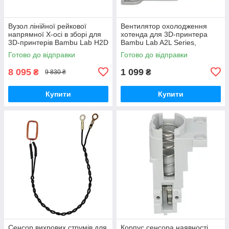
Вузол лінійної рейкової
Вентилятор охолодження
напрямної X-осі в зборі для
хотенда для 3D-принтера
3D-принтерів Bambu Lab H2D
Bambu Lab A2L Series,
Series, (оригінал, FAC110)
безщітковий, 5В 0.4A,
Готово до відправки
Готово до відправки
(оригінал, FAF027)
8 095
1 099
₴
₴
9 830 ₴
Купити
Купити
Сенсор вихрових струмів для
Корпус cенсора наявності