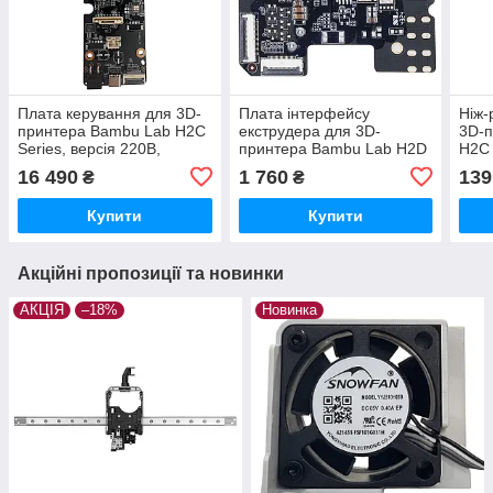
Плата керування для 3D-
Плата інтерфейсу
Ніж-
принтера Bambu Lab H2C
екструдера для 3D-
3D-
Series, версія 220В,
принтера Bambu Lab H2D
H2C 
(оригінал, DLB063)
Series, (оригінал, DLB024)
FAC1
16 490
1 760
139
₴
₴
Купити
Купити
Акційні пропозиції та новинки
АКЦІЯ
–18%
Новинка