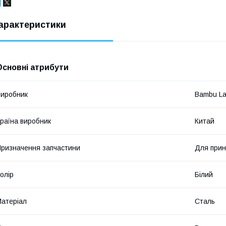
арактеристики
Основні атрибути
иробник
Bambu L
раїна виробник
Китай
ризначення запчастини
Для прин
олір
Білий
атеріал
Сталь