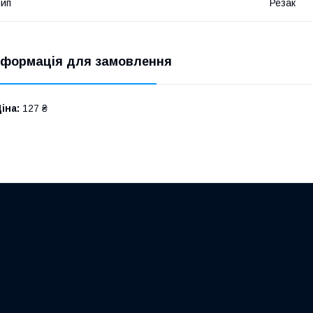
ип
Резак
нформація для замовлення
іна:
127 ₴