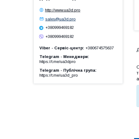
http://www.ua3d.pro
sales@ua3d.pro
+380999469182
+380999469182
Viber - Сервіс-центр
+380674575637
Д
Telegram - Менеджери
https://t.me/ua3dpro
О
Telegram - Публічна група
т
https://t.me/ua3d_pro
а