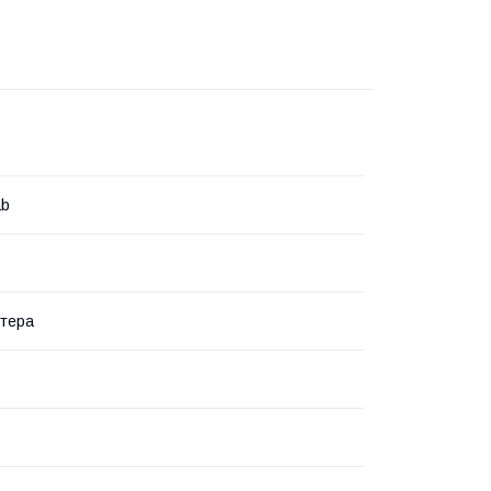
ab
тера