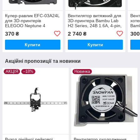
Кулер-равлик EFC-03A24L
Вентилятор витяжний для
Вент
для 3D-принтерів
3D-принтера Bambu Lab
хоте
ELEGOO Neptune 4
H2 Series, 24В 1.6A, 4-pin,
Bamb
Series, безщітковий
(оригінал, FAF017)
безщ
370
2 740
300
₴
₴
турбінного типу, 24В 0.1A
(04.203.0014/50.204.0278)
Купити
Купити
Акційні пропозиції та новинки
АКЦІЯ
–18%
Новинка
Вузол лінійної рейкової
Вентилятор охолодження