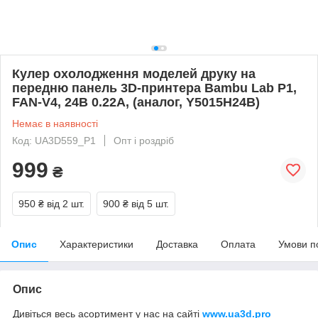
Кулер охолодження моделей друку на
передню панель 3D-принтера Bambu Lab P1,
FAN-V4, 24В 0.22A, (аналог, Y5015H24B)
Немає в наявності
Код: UA3D559_P1
Опт і роздріб
999
₴
950 ₴
від 2 шт.
900 ₴
від 5 шт.
Опис
Характеристики
Доставка
Оплата
Умови п
Опис
Дивіться весь асортимент у нас на сайті
www.ua3d.pro