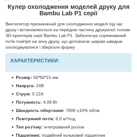
Кулер охолодження моделей друку для
Bambu Lab P1 серії
Вентилятор призначений для охолодження моделі під час
друку і встановлюється на передню частину друкуючої голови
3D-принтерів серії Bambu Lab P1. Забезпечує спрямований
потік повітря на зону друку, що допомагає шарам швидше
охолоджуватися і зберігати форму
ХАРАКТЕРИСТИКИ:
Розмір:
50*50*15 мм
Напруга:
24В
Струм:
0.22A
Потужність:
4,08 Вт
Швидкість обертання:
7800 ±10% об/хв
Повітряний потік:
6,0 м³/год
Тип роз'єму:
інтегрований роз'єм
Підшипник:
подвійний кульковий підшипник