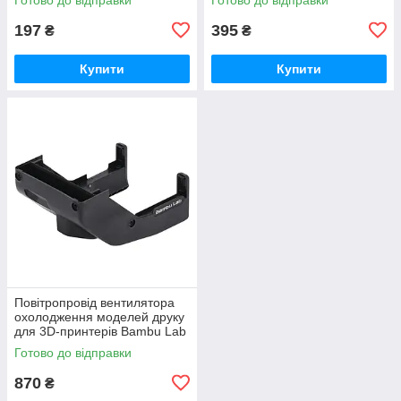
197
395
₴
₴
Купити
Купити
Повітропровід вентилятора
охолодження моделей друку
для 3D-принтерів Bambu Lab
H2D/ H2C Series, (оригінал,
Готово до відправки
FAF012)
870
₴