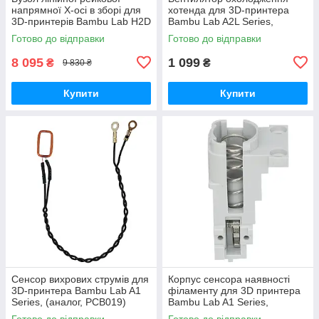
напрямної X-осі в зборі для
хотенда для 3D-принтера
3D-принтерів Bambu Lab H2D
Bambu Lab A2L Series,
Series, (оригінал, FAC110)
безщітковий, 5В 0.4A,
Готово до відправки
Готово до відправки
(оригінал, FAF027)
8 095
1 099
₴
₴
9 830 ₴
Купити
Купити
Сенсор вихрових струмів для
Корпус cенсора наявності
3D-принтера Bambu Lab A1
філаменту для 3D принтера
Series, (аналог, PCB019)
Bambu Lab A1 Series,
(оригінал, FAC055)
Готово до відправки
Готово до відправки