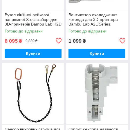
Вузол лінійної рейкової
Вентилятор охолодження
напрямної X-осі в зборі для
хотенда для 3D-принтера
3D-принтерів Bambu Lab H2D
Bambu Lab A2L Series,
Series, (оригінал, FAC110)
безщітковий, 5В 0.4A,
Готово до відправки
Готово до відправки
(оригінал, FAF027)
8 095
1 099
₴
₴
9 830 ₴
Купити
Купити
Сенсор вихрових струмів для
Корпус cенсора наявності