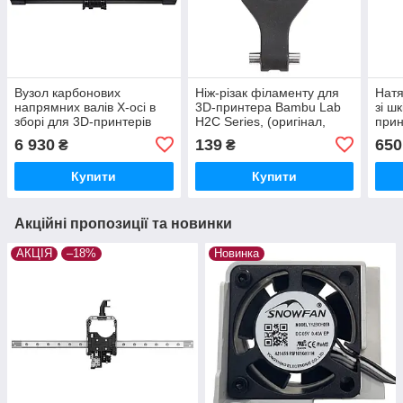
Вузол карбонових
Ніж-різак філаменту для
Натя
напрямних валів X-осі в
3D-принтера Bambu Lab
зі ш
зборі для 3D-принтерів
H2C Series, (оригінал,
прин
Bambu Lab X1/ P1 Series,
FAC196-1)
Seri
6 930
139
650
₴
₴
(оригінал, FAC003)
Купити
Купити
Акційні пропозиції та новинки
АКЦІЯ
–18%
Новинка