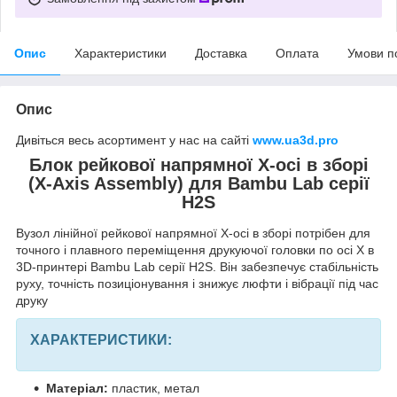
Опис
Характеристики
Доставка
Оплата
Умови п
Опис
Дивіться весь асортимент у нас на сайті
www.ua3d.pro
Блок рейкової напрямної X-осі в зборі
(X-Axis Assembly) для Bambu Lab серії
H2S
Вузол лінійної рейкової напрямної X-осі в зборі потрібен для
точного і плавного переміщення друкуючої головки по осі X в
3D-принтері Bambu Lab серії H2S. Він забезпечує стабільність
руху, точність позиціонування і знижує люфти і вібрації під час
друку
ХАРАКТЕРИСТИКИ:
Матеріал:
пластик, метал