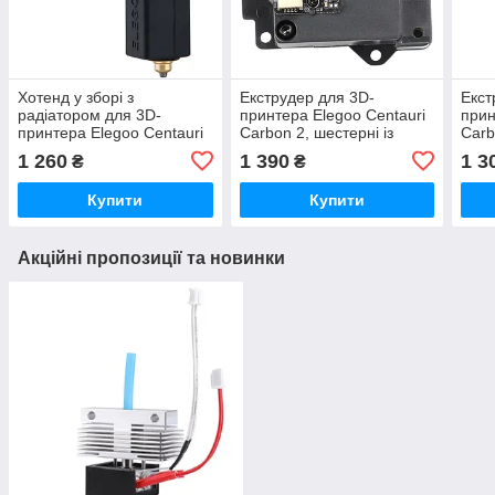
Хотенд у зборі з
Екструдер для 3D-
Екст
радіатором для 3D-
принтера Elegoo Centauri
прин
принтера Elegoo Centauri
Carbon 2, шестерні із
Carb
Carbon, сопло 0.6мм,
загартованої сталі,
зага
1 260
1 390
1 3
₴
₴
загартована сталь
(оригінал, 50.204.0307)
(ори
Купити
Купити
Акційні пропозиції та новинки