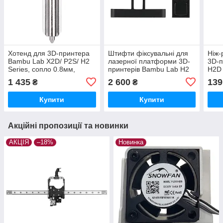
Хотенд для 3D-принтера
Штифти фіксувальні для
Ніж-
Bambu Lab X2D/ P2S/ H2
лазерної платформи 3D-
3D-
Series, сопло 0.8мм,
принтерів Bambu Lab H2
H2D 
загартована сталь,
Series Laser, (оригінал,
FAC0
1 435
2 600
139
₴
₴
(оригінал, FAH062)
SLA007)
Купити
Купити
Акційні пропозиції та новинки
АКЦІЯ
–18%
Новинка