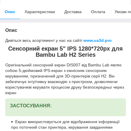
Опис
Характеристики
Доставка
Оплата
Умови п
Опис
Дивіться весь асортимент у нас на сайті
www.ua3d.pro
Сенсорний екран 5" IPS 1280*720px для
Bambu Lab H2 Series
Оригінальний сенсорний екран DIS007 від Bambu Lab являє
собою 5-дюймовий IPS-екран з ємнісним сенсорним
керуванням, призначений для 3D-принтерів серії H2. Він
забезпечує інтуїтивну взаємодію з пристроєм, дозволяючи
користувачеві керувати процесом друку безпосередньо через
екран
ЗАСТОСУВАННЯ:
Екран використовується для відображення інформації
про поточний стан принтера, керування завданнями