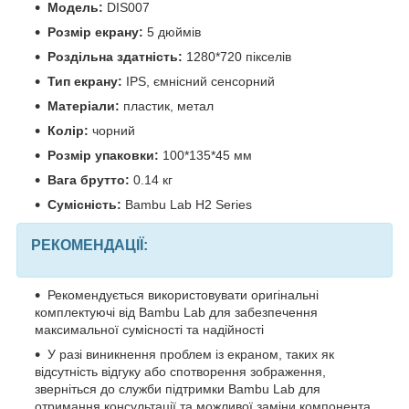
Модель:
DIS007
Розмір екрану:
5 дюймів
Роздільна здатність:
1280*720 пікселів
Тип екрану:
IPS, ємнісний сенсорний
Матеріали:
пластик, метал
Колір:
чорний
Розмір упаковки:
100*135*45 мм
Вага брутто:
0.14 кг
Сумісність:
Bambu Lab H2 Series
РЕКОМЕНДАЦІЇ:
Рекомендується використовувати оригінальні
комплектуючі від Bambu Lab для забезпечення
максимальної сумісності та надійності
У разі виникнення проблем із екраном, таких як
відсутність відгуку або спотворення зображення,
зверніться до служби підтримки Bambu Lab для
отримання консультації та можливої ​​заміни компонента