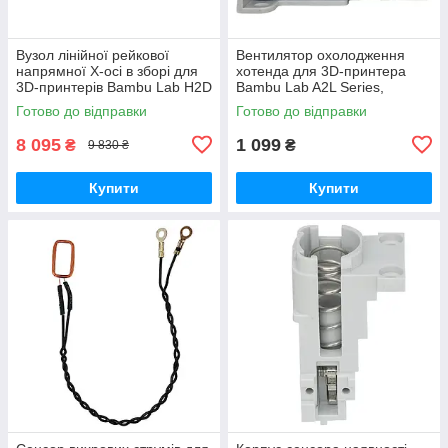
Вузол лінійної рейкової
Вентилятор охолодження
напрямної X-осі в зборі для
хотенда для 3D-принтера
3D-принтерів Bambu Lab H2D
Bambu Lab A2L Series,
Series, (оригінал, FAC110)
безщітковий, 5В 0.4A,
Готово до відправки
Готово до відправки
(оригінал, FAF027)
8 095
1 099
₴
₴
9 830 ₴
Купити
Купити