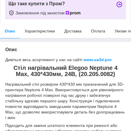
Що таке купити з Пром?
Замовлення під захистом
Опис
Характеристики
Доставка
Оплата
Умови п
Опис
Дивіться весь асортимент у нас на сайті
www.ua3d.pro
Стіл нагрівальний Elegoo Neptune 4
Max, 430*430мм, 24В, (20.205.0082)
Нагрівальний стіл розміром 430*430 мм призначений для 3D-
принтера Neptune 4 Max. Використовується для рівномірного
нагрівання робочої поверхні під час друку і забезпечує
стабільну адгезію першого шару. Конструкція і підключення
повністю відповідають заводським параметрам Neptune 4
Max, що дозволяє використовувати деталь без доопрацювань
і змін
Підходить для заміни штатного елемента при ремонті або