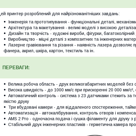
ей принтер розроблений для найрізноманітніших завдань:
Інженерія та прототипування - функціональні деталі, механізми
Архітектура та макетування - великі моделі з високою деталіз
Дизайн та творчість - художні вироби, фігурки, багатоколірний
Виробництво - міцні деталі з композитних та інженерних матеріа
Лазерне гравіювання та різання - наявність лазера дозволяє 
фанера, акрил, шкіра, картон, текстиль та ін.
ПЕРЕВАГИ:
Велика робоча область - друк великогабаритних моделей без
Висока швидкість - до 1000 мм/с при прискоренні 20 000 мм/с²
Автоматичний контроль - система з 23 датчиками стежить за 
якістю друку
Три вбудовані камери - для віддаленого спостереження, таймл
Автоматизація - автокалібрування, контроль отворів і компенса
AMS 2 Pro - одночасна подача і сушка філаменту для друку з 
Стабільний друк інженерних пластиків - герметична камера пр