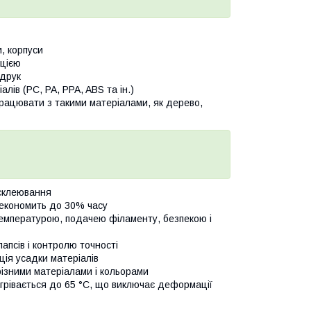
, корпуси
ацією
 друк
лів (PC, PA, PPA, ABS та ін.)
працювати з такими матеріалами, як дерево,
 склеювання
, економить до 30% часу
температурою, подачею філаменту, безпекою і
апсів і контролю точності
ція усадки матеріалів
різними матеріалами і кольорами
огрівається до 65 °C, що виключає деформації