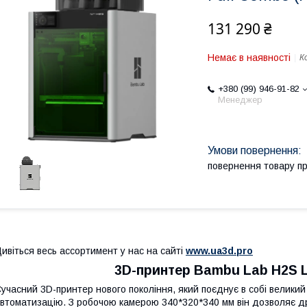
131 290 ₴
Немає в наявності
К
+380 (99) 946-91-82
Менеджер
повернення товару п
ивіться весь ассортимент у нас на сайті
www.ua3d.pro
3D-принтер Bambu Lab H2S L
учасний 3D-принтер нового покоління, який поєднує в собі великий 
втоматизацію. З робочою камерою 340*320*340 мм він дозволяє дру