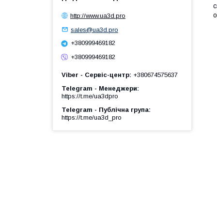
с
о
http://www.ua3d.pro
sales@ua3d.pro
+380999469182
+380999469182
Viber - Сервіс-центр
+380674575637
Telegram - Менеджери
https://t.me/ua3dpro
Telegram - Публічна група
https://t.me/ua3d_pro