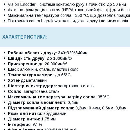
Vision Encoder - система контролю руху з точністю до 50 мкм
Активна фільтрація повітря (HEPA + вугільний фільтр) для без
Максимальна температура сопла - 350 °C, що дозволяє працюв
Підтримка сопел high-flow для швидкого друку і великих шарів
ХАРАКТЕРИСТИКИ:
Робоча область друку:
340*320*340мм
Швидкість друку:
до 1000мм/с²
Прискорення:
до 20 000мм/с²
Шасі:
алюміній, сталь, пластик і скло
Температура камери:
до 65°C
Хотенд:
металевий
Шестерня екструдера:
загартована сталь
Сопло:
загартована сталь
Максимальна температура нагріву сопла:
350°С
Діаметр сопла в комплекті:
0,4мм
Підтримуваний діаметр сопла:
0,2мм, 0,4мм, 0,6мм, 0,8мм
Різак для нитки:
вбудований
Діаметр нитки:
1,75 мм
Інтерфейс:
Wi-Fi
Фізичні розміри:
492*514*626 мм³