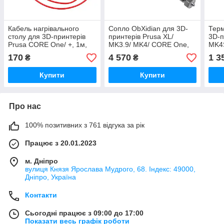
Кабель нагрівального
Сопло ObXidian для 3D-
Терм
столу для 3D-принтерів
принтерів Prusa XL/
3D-п
Prusa CORE One/ +, 1м,
MK3.9/ MK4/ CORE One,
MK4
червоний, (оригінал,
0.4мм, загартована сталь,
( ор
170
4 570
1 3
₴
₴
14844)
(оригінал, 9203)
Купити
Купити
Про нас
100% позитивних з 761 відгука за рік
Працює з 20.01.2023
м. Дніпро
вулиця Князя Ярослава Мудрого, 68. Індекс: 49000,
Дніпро, Україна
Контакти
Сьогодні працює з 09:00 до 17:00
Показати весь графік роботи