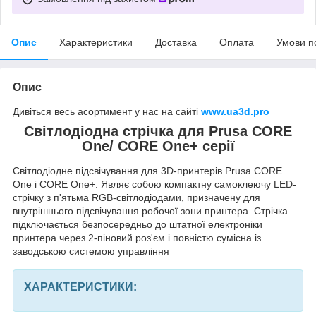
Опис
Характеристики
Доставка
Оплата
Умови п
Опис
Дивіться весь асортимент у нас на сайті
www.ua3d.pro
Світлодіодна стрічка для Prusa CORE
One/ CORE One+ серії
Світлодіодне підсвічування для 3D-принтерів Prusa CORE
One і CORE One+. Являє собою компактну самоклеючу LED-
стрічку з п'ятьма RGB-світлодіодами, призначену для
внутрішнього підсвічування робочої зони принтера. Стрічка
підключається безпосередньо до штатної електроніки
принтера через 2-піновий роз'єм і повністю сумісна із
заводською системою управління
ХАРАКТЕРИСТИКИ: