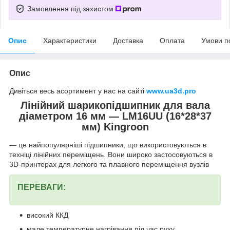
Замовлення під захистом
Опис
Характеристики
Доставка
Оплата
Умови п
Опис
Дивіться весь асортимент у нас на сайті
www.ua3d.pro
Лінійний шарикопідшипник для вала
діаметром 16 мм — LM16UU (16*28*37
мм) Kingroon
— це найпопулярніші підшипники, що використовуються в
техніці лінійних переміщень. Вони широко застосовуються в
3D-принтерах для легкого та плавного переміщення вузлів
ПЕРЕВАГИ:
високий ККД
мале температурне нагрівання під час руху