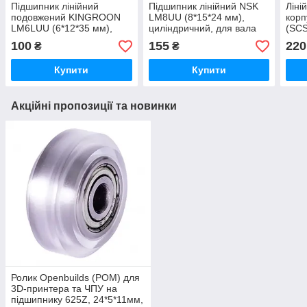
Підшипник лінійний
Підшипник лінійний NSK
Ліні
подовжений KINGROON
LM8UU (8*15*24 мм),
корп
LM6LUU (6*12*35 мм),
циліндричний, для вала
(SCS
циліндричний, для вала
діаметром 8 мм (оригінал,
100
155
220
₴
₴
діаметром 6 мм
Japan)
Купити
Купити
Акційні пропозиції та новинки
Ролик Openbuilds (POM) для
3D-принтера та ЧПУ на
підшипнику 625Z, 24*5*11мм,