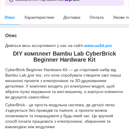
Опис
Характеристики
Доставка
Оплата
Умови п
Опис
Дивіться весь ассортимент у нас на сайті
www.ua3d.pro
DIY комплект Bambu Lab CyberBrick
Beginner Hardware Kit
CyberBrick Beginner Hardware Kit — це стартовий набір від
Bambu Lab для тих, хто хоче спробувати створити свої перші
механічні проекти з електронікою та 3D-друкованими
деталями. У комплект входять усі електронні модулі, щоб
зібрати пульт керування та міні-машинку, а корпусні елементи
ви друкуєте самостійно
CyberBrick - це проста модульна система, де деталі легко
з'єднуються без проводів та паяння, а проекти можна
оновлювати та покращувати у будь-який час. Це зручний
спосіб почати працювати з електронікою, збиранням та
взаємодією між модулями