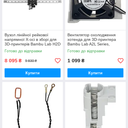
Вузол лінійної рейкової
Вентилятор охолодження
напрямної X-осі в зборі для
хотенда для 3D-принтера
3D-принтерів Bambu Lab H2D
Bambu Lab A2L Series,
Series, (оригінал, FAC110)
безщітковий, 5В 0.4A,
Готово до відправки
Готово до відправки
(оригінал, FAF027)
8 095
1 099
₴
₴
9 830 ₴
Купити
Купити