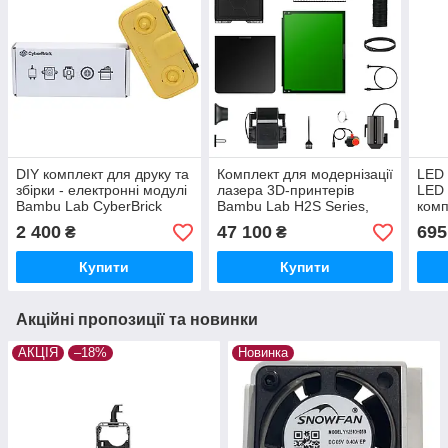
DIY комплект для друку та
Комплект для модернізації
LED
збірки - електронні модулі
лазера 3D-принтерів
LED 
Bambu Lab CyberBrick
Bambu Lab H2S Series,
комп
Remote Control Kit ZK007
10Вт, (оригінал,
збір
2 400
47 100
695
₴
₴
SL004+SL001)
Купити
Купити
Акційні пропозиції та новинки
АКЦІЯ
–18%
Новинка