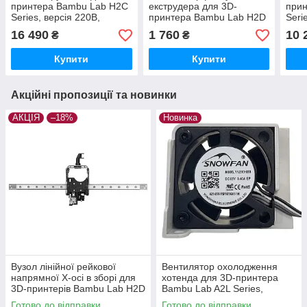
принтера Bambu Lab H2C
екструдера для 3D-
при
Series, версія 220В,
принтера Bambu Lab H2D
Seri
(оригінал, DLB063)
Series, (оригінал, DLB024)
(ори
16 490
1 760
10 
₴
₴
Купити
Купити
Акційні пропозиції та новинки
АКЦІЯ
–18%
Новинка
Вузол лінійної рейкової
Вентилятор охолодження
напрямної X-осі в зборі для
хотенда для 3D-принтера
3D-принтерів Bambu Lab H2D
Bambu Lab A2L Series,
Series, (оригінал, FAC110)
безщітковий, 5В 0.4A,
Готово до відправки
Готово до відправки