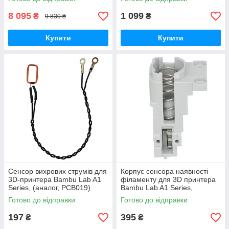
(оригінал, FAF027)
8 095
1 099
₴
₴
9 830 ₴
Купити
Купити
Сенсор вихрових струмів для
Корпус cенсора наявності
3D-принтера Bambu Lab A1
філаменту для 3D принтера
Series, (аналог, PCB019)
Bambu Lab A1 Series,
(оригінал, FAC055)
Готово до відправки
Готово до відправки
197
395
₴
₴