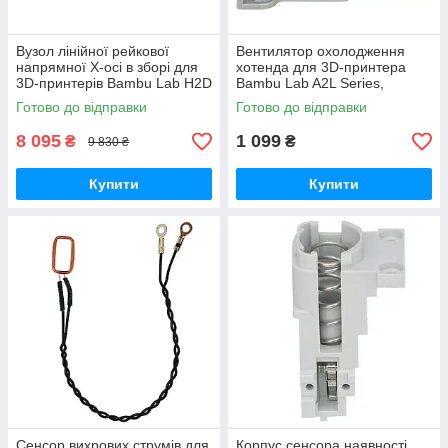
Вузол лінійної рейкової
Вентилятор охолодження
напрямної X-осі в зборі для
хотенда для 3D-принтера
3D-принтерів Bambu Lab H2D
Bambu Lab A2L Series,
Series, (оригінал, FAC110)
безщітковий, 5В 0.4A,
Готово до відправки
Готово до відправки
(оригінал, FAF027)
8 095
1 099
₴
₴
9 830 ₴
Купити
Купити
Сенсор вихрових струмів для
Корпус cенсора наявності