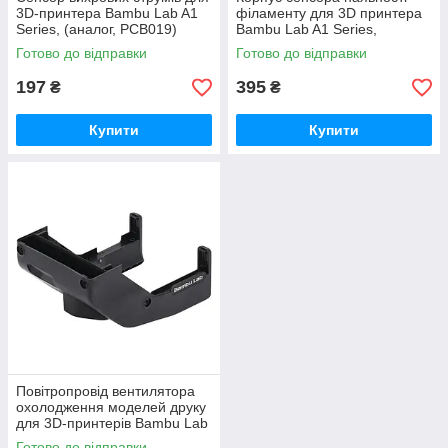
3D-принтера Bambu Lab A1
філаменту для 3D принтера
Series, (аналог, PCB019)
Bambu Lab A1 Series,
(оригінал, FAC055)
Готово до відправки
Готово до відправки
197
395
₴
₴
Купити
Купити
Повітропровід вентилятора
охолодження моделей друку
для 3D-принтерів Bambu Lab
H2D/ H2C Series, (оригінал,
Готово до відправки