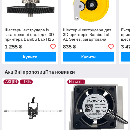
Шестерні екструдера із
Шестерні екструдера для
Екст
загартованої сталі для 3D-
3D-принтерів Bambu Lab
прин
принтера Bambu Lab H2S
A1 Series, загартована
шест
Series, (оригінал, FAE033)
сталь, (оригінал, FAE008-
стал
1 255
835
3 4
₴
₴
N)
Купити
Купити
Акційні пропозиції та новинки
АКЦІЯ
–18%
Новинка