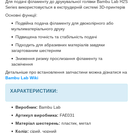
Для подачі філаменту до друкувальної голівки Bambu Lab H2S
Series використовується в екструдерній системі 3D-принтерів
Основні функції:
Подвійна подача філаменту для двоколірного або
мультиматеріального друку
Підвищена точність та стабільність подачі
Підходить для абразивних матеріалів завдяки
загартованим шестерням
Зниження ризику прослизання філаменту та
засмічення
Детальніше про встановлення запчастини можна дізнатися на
Bambu Lab Wiki
ХАРАКТЕРИСТИКИ:
Виробник:
Bambu Lab
Артикул виробника:
FAE031
Матеріал шестерень:
пластик, метал
Колір:
сірий, чорний