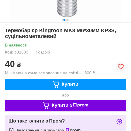
Термобар'єр Kingroon MK8 M6*30мм KP3S,
суцільнометалевий
В наявності
Код: b01633
Роздріб
40
₴
Мінімальна сума замовлення на сайті — 300 ₴
Купити
або
Купити з
Що таке купити з Пром?
Замовлення під захистом