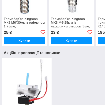
Термобар'єр Kingroon
Термобар'єр Kingroon
Терм
МК8 М6*30мм з тефлоном
MK8 M6*25мм із
прин
1.75мм,
наскрізним отвором 3мм,
K1/ 
суцільнометалевий
суцільнометалевий
V3 S
25
23
185
₴
₴
(B01
Купити
Купити
Акційні пропозиції та новинки