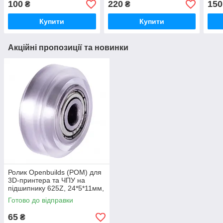
100
220
150
₴
₴
діаметром 6 мм
Купити
Купити
Акційні пропозиції та новинки
Ролик Openbuilds (POM) для
3D-принтера та ЧПУ на
підшипнику 625Z, 24*5*11мм,
прозорий
Готово до відправки
65
₴