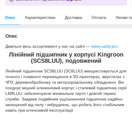
Опис
Характеристики
Доставка
Оплата
Умови п
Опис
Дивіться весь ассортимент у нас на сайті —
www.ua3d.pro
Лінійний підшипник у корпусі Kingroon
(SCS8LUU), подовжений
Лінійний підшипник SCS8LUU (SC8LUU) використовується для
точного і плавного переміщення в 3D-принтерах, верстатах з
ЧПУ, деревообробному та металорізальному обладнанні. Він
поєднує міцний алюмінієвий корпус і сталевий підшипник серії
LM8LUU, забезпечуючи мінімальне тертя і довгий термін
служби. Завдяки подвійним ущільненням підшипник надійно
захищений від пилу і забруднень, що робить його стабільним
навіть при інтенсивній експлуатації