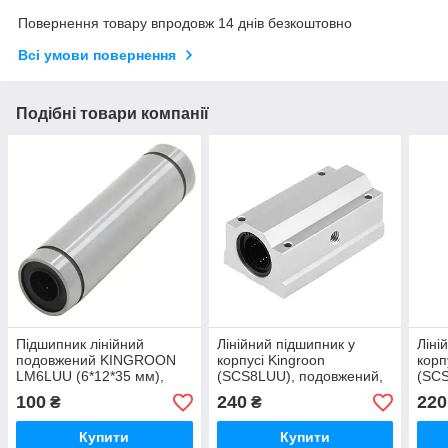
Повернення товару впродовж 14 днів безкоштовно
Всі умови повернення
Подібні товари компанії
Підшипник лінійний
Лінійний підшипник у
Ліні
подовжений KINGROON
корпусі Kingroon
корп
LM6LUU (6*12*35 мм),
(SCS8LUU), подовжений,
(SCS
циліндричний, для вала
алюміній
100
240
220
₴
₴
діаметром 6 мм
Купити
Купити