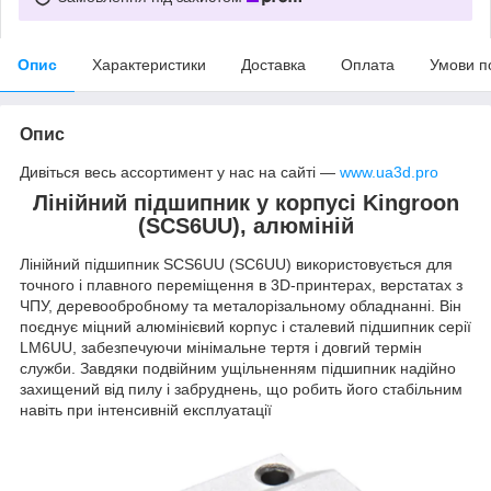
Опис
Характеристики
Доставка
Оплата
Умови п
Опис
Дивіться весь ассортимент у нас на сайті —
www.ua3d.pro
Лінійний підшипник у корпусі Kingroon
(SCS6UU), алюміній
Лінійний підшипник SCS6UU (SC6UU) використовується для
точного і плавного переміщення в 3D-принтерах, верстатах з
ЧПУ, деревообробному та металорізальному обладнанні. Він
поєднує міцний алюмінієвий корпус і сталевий підшипник серії
LM6UU, забезпечуючи мінімальне тертя і довгий термін
служби. Завдяки подвійним ущільненням підшипник надійно
захищений від пилу і забруднень, що робить його стабільним
навіть при інтенсивній експлуатації