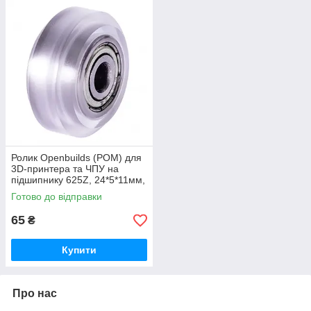
Ролик Openbuilds (POM) для
3D-принтера та ЧПУ на
підшипнику 625Z, 24*5*11мм,
прозорий
Готово до відправки
65
₴
Купити
Про нас