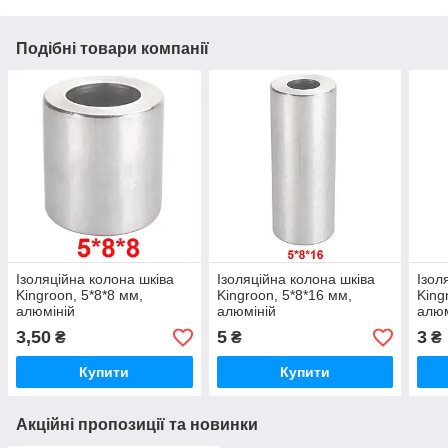
Подібні товари компанії
Ізоляційна колона шківа
Ізоляційна колона шківа
Ізол
Kingroon, 5*8*8 мм,
Kingroon, 5*8*16 мм,
King
алюміній
алюміній
алюм
3,50
5
3
₴
₴
₴
Купити
Купити
Акційні пропозиції та новинки