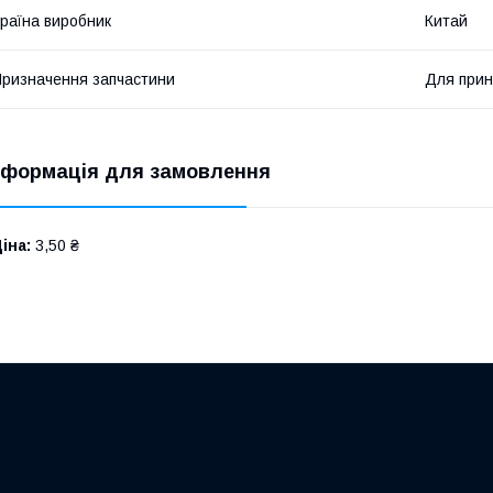
раїна виробник
Китай
ризначення запчастини
Для прин
нформація для замовлення
іна:
3,50 ₴