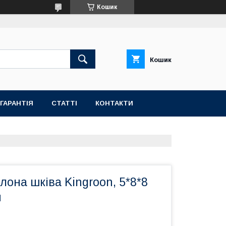
Кошик
Кошик
ГАРАНТІЯ
СТАТТІ
КОНТАКТИ
олона шківа Kingroon, 5*8*8
й