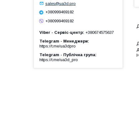
sales@ua3d.pro
+380999469182
+380999469182
Д
Viber - Сервіс-центр
+380674575637
Telegram - Менеджери
Д
https://t.me/ua3dpro
д
Telegram - Публічна група
Н
https://t.me/ua3d_pro