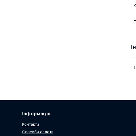
К
П
І
Ц
Інформація
Контакти
Способи оплати