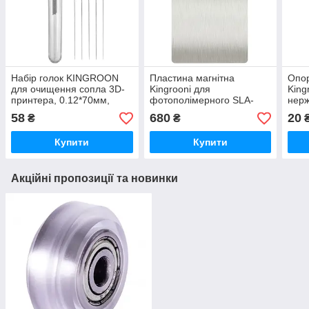
Набір голок KINGROON
Пластина магнітна
Опо
для очищення сопла 3D-
Kingroonі для
King
принтера, 0.12*70мм,
фотополімерного SLA-
нерж
нержавіюча сталь, 5шт
принтера, пружинна
58
680
20
₴
₴
сталь, 138*78мм
Купити
Купити
Акційні пропозиції та новинки