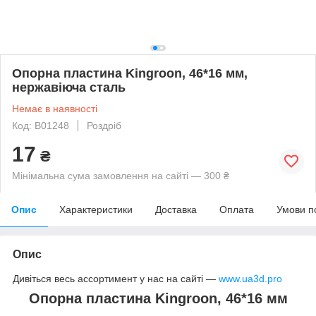
Опорна пластина Kingroon, 46*16 мм,
нержавіюча сталь
Немає в наявності
Код: B01248
Роздріб
17
₴
Мінімальна сума замовлення на сайті — 300 ₴
Опис
Характеристики
Доставка
Оплата
Умови п
Опис
Дивіться весь ассортимент у нас на сайті —
www.ua3d.pro
Опорна пластина Kingroon, 46*16 мм