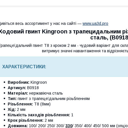
ивіться весь ассортимент у нас на сайті —
www.ua3d.pro
Ходовий гвинт Kingroon з трапецидальним рі
сталь, (B0918
Трапецеїдальний гвинт T8 з кроком 2 мм - чудовий варіант для скл
витримує значні навантаження та відрізняєт
ХАРАКТЕРИСТИКИ:
Виробник:
Kingroon
Артикул:
B0918
Матеріал:
нержавіюча сталь
Тип:
гвинт з трапецеїдальним різьбленням
Різьблення:
Т8 (8мм)
Хід:
2 мм
Кількість заходів різьблення:
1
Крок різьблення:
2 мм
Довжина:
100/ 200/ 250/ 300/
330
/ 350/ 400/ 450/ 500 мм (опці