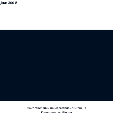
іна:
300 ₴
Сайт створений на маркетплейсі
Prom.ua
Продавець на Bigl.ua