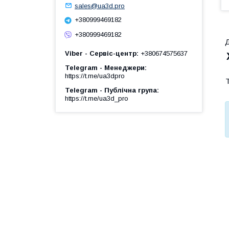
sales@ua3d.pro
+380999469182
+380999469182
Д
Viber - Сервіс-центр
+380674575637
Telegram - Менеджери
https://t.me/ua3dpro
Telegram - Публічна група
https://t.me/ua3d_pro