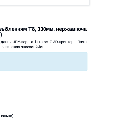
зьбленням Т8, 330мм, нержавіюча
)
адання ЧПУ-верстатів та осі Z 3D-принтера. Гвинт
ься високою зносостійкістю
онально)