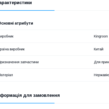
арактеристики
Основні атрибути
иробник
Kingroon
раїна виробник
Китай
ризначення запчастини
Для прин
атеріал
Нержавію
нформація для замовлення