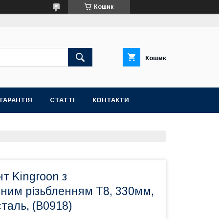
Кошик
Кошик
ГАРАНТІЯ
СТАТТІ
КОНТАКТИ
т Kingroon з
ним різьбленням Т8, 330мм,
таль, (B0918)