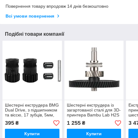
Повернення товару впродовж 14 днів безкоштовно
Всі умови повернення
Подібні товари компанії
Шестерні екструдера BMG
Шестерні екструдера із
Екст
Dual Drive, з підшипником
загартованої сталі для 3D-
прин
та віссю, 17 зубців, 5мм,
принтера Bambu Lab H2S
шест
загартована сталь
Series, (оригінал, FAE033)
стал
395
1 255
3 4
₴
₴
Купити
Купити