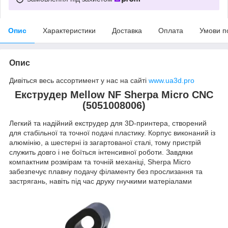
Опис
Характеристики
Доставка
Оплата
Умови п
Опис
Дивіться весь ассортимент у нас на сайті
www.ua3d.pro
Екструдер Mellow NF Sherpa Micro CNC
(5051008006)
Легкий та надійний екструдер для 3D-принтера, створений
для стабільної та точної подачі пластику. Корпус виконаний із
алюмінію, а шестерні із загартованої сталі, тому пристрій
служить довго і не боїться інтенсивної роботи. Завдяки
компактним розмірам та точній механіці, Sherpa Micro
забезпечує плавну подачу філаменту без прослизання та
застрягань, навіть під час друку гнучкими матеріалами