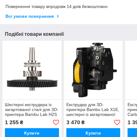
Повернення товару впродовж 14 днів безкоштовно
Всі умови повернення
Подібні товари компанії
Шестерні екструдера із
Екструдер для 3D-
Екст
загартованої сталі для 3D-
принтера Bambu Lab X1E,
прин
принтера Bambu Lab H2S
шестерні із загартованої
Carb
Series, (оригінал, FAE033)
сталі, (оригінал, FAE018)
зага
1 255
3 470
1 3
₴
₴
(ори
Купити
Купити