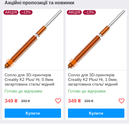
Акційні пропозиції та новинки
АКЦІЯ
–13%
АКЦІЯ
–13%
Сопло для 3D-принтерів
Сопло для 3D-принтерів
Creality K2 Plus/ Hi, 0.8мм
Creality K2 Plus/ Hi, 1.0мм,
загартована сталь/ мідний
загартована сталь/ мідний
сплав/ титановий сплав
сплав/ титановий сплав
Готово до відправки
Готово до відправки
349
349
₴
₴
399 ₴
399 ₴
Купити
Купити