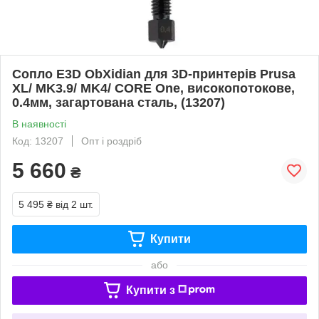
Сопло E3D ObXidian для 3D-принтерів Prusa
XL/ MK3.9/ MK4/ CORE One, високопотокове,
0.4мм, загартована сталь, (13207)
В наявності
Код: 13207
Опт і роздріб
5 660
₴
5 495 ₴
від 2 шт.
Купити
або
Купити з