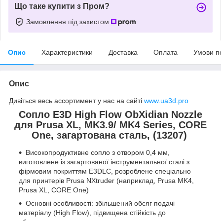
Що таке купити з Пром?
Замовлення під захистом
Опис
Характеристики
Доставка
Оплата
Умови п
Опис
Дивіться весь ассортимент у нас на сайті
www.ua3d.pro
Сопло E3D High Flow ObXidian Nozzle
для Prusa XL, MK3.9/ MK4 Series, CORE
One, загартована сталь, (13207)
Високопродуктивне сопло з отвором 0,4 мм,
виготовлене із загартованої інструментальної сталі з
фірмовим покриттям E3DLC, розроблене спеціально
для принтерів Prusa NXtruder (наприклад, Prusa MK4,
Prusa XL, CORE One)
Основні особливості: збільшений обсяг подачі
матеріалу (High Flow), підвищена стійкість до