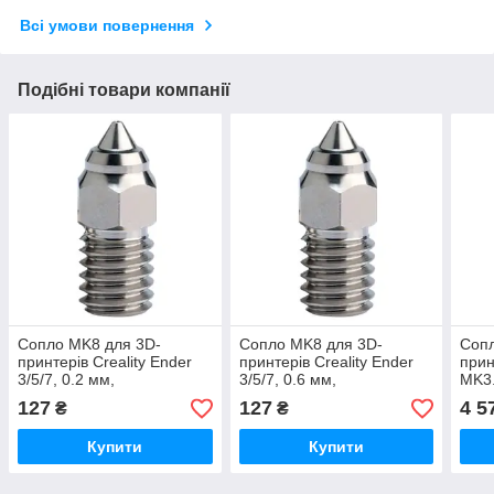
Всі умови повернення
Подібні товари компанії
Сопло MK8 для 3D-
Сопло MK8 для 3D-
Сопл
принтерів Creality Ender
принтерів Creality Ender
прин
3/5/7, 0.2 мм,
3/5/7, 0.6 мм,
MK3.
хромоцирконієва мідь
хромоцирконієва мідь
0.4м
127
127
4 5
₴
₴
(ори
Купити
Купити