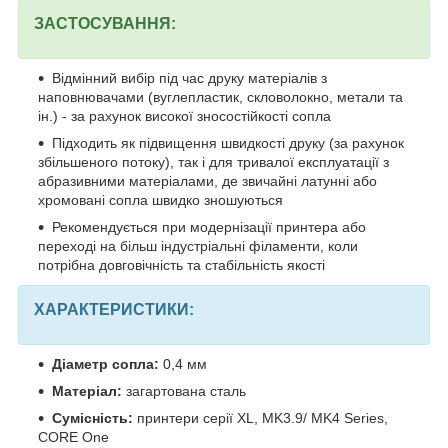
ЗАСТОСУВАННЯ:
Відмінний вибір під час друку матеріалів з
наповнювачами (вуглепластик, скловолокно, метали та
ін.) - за рахунок високої зносостійкості сопла
Підходить як підвищення швидкості друку (за рахунок
збільшеного потоку), так і для тривалої експлуатації з
абразивними матеріалами, де звичайні латунні або
хромовані сопла швидко зношуються
Рекомендується при модернізації принтера або
переході на більш індустріальні філаменти, коли
потрібна довговічність та стабільність якості
ХАРАКТЕРИСТИКИ:
Діаметр сопла:
0,4 мм
Матеріал:
загартована сталь
Сумісність:
принтери серії XL, MK3.9/ MK4 Series,
CORE One