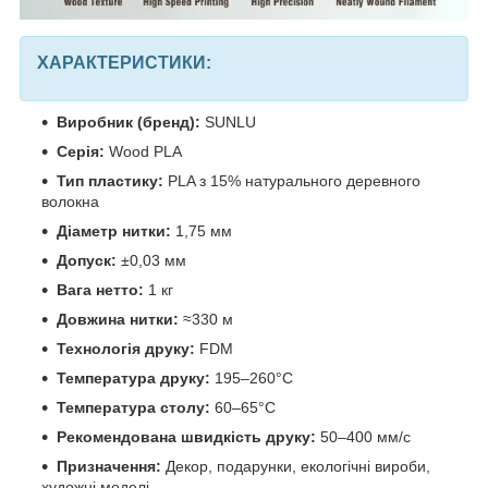
ХАРАКТЕРИСТИКИ:
Виробник (бренд):
SUNLU
Серія:
Wood PLA
Тип пластику:
PLA з 15% натурального деревного
волокна
Діаметр нитки:
1,75 мм
Допуск:
±0,03 мм
Вага нетто:
1 кг
Довжина нитки:
≈330 м
Технологія друку:
FDM
Температура друку:
195–260°C
Температура столу:
60–65°C
Рекомендована швидкість друку:
50–400 мм/с
Призначення:
Декор, подарунки, екологічні вироби,
художні моделі.