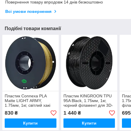
Повернення товару впродовж 14 днів безкоштовно
Всі умови повернення
Подібні товари компанії
Пластик Connexa PLA
Пластик KINGROON TPU
Плас
Matte LIGHT ARMY,
95A Black, 1.75мм, 1кг,
1.75
1.75мм, 1кг, світлий хакі
чорний філамент для 3D-
філа
філамент для 3D-друку
друку
830
1 440
695
₴
₴
Купити
Купити