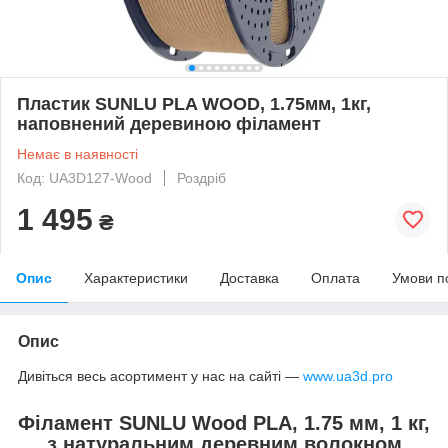
Пластик SUNLU PLA WOOD, 1.75мм, 1кг,
наповнений деревиною філамент
Немає в наявності
Код: UA3D127-Wood
Роздріб
1 495
₴
Опис
Характеристики
Доставка
Оплата
Умови п
Опис
Дивіться весь асортимент у нас на сайті —
www.ua3d.pro
Філамент SUNLU Wood PLA, 1.75 мм, 1 кг,
з натуральним деревним волокном