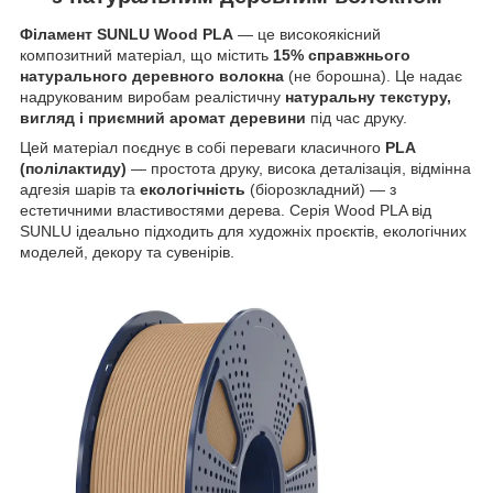
Філамент SUNLU Wood PLA
— це високоякісний
композитний матеріал, що містить
15% справжнього
натурального деревного волокна
(не борошна). Це надає
надрукованим виробам реалістичну
натуральну текстуру,
вигляд і приємний аромат деревини
під час друку.
Цей матеріал поєднує в собі переваги класичного
PLA
(полілактиду)
— простота друку, висока деталізація, відмінна
адгезія шарів та
екологічність
(біорозкладний) — з
естетичними властивостями дерева. Серія Wood PLA від
SUNLU ідеально підходить для художніх проєктів, екологічних
моделей, декору та сувенірів.