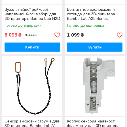
Вузол лінійної рейкової
Вентилятор охолодження
напрямної X-осі в зборі для
хотенда для 3D-принтера
3D-принтерів Bambu Lab H2D
Bambu Lab A2L Series,
Series, (оригінал, FAC110)
безщітковий, 5В 0.4A,
Готово до відправки
Готово до відправки
(оригінал, FAF027)
8 095
1 099
₴
₴
9 830 ₴
Купити
Купити
Сенсор вихрових струмів для
Корпус cенсора наявності
3D-принтера Bambu Lab A1
філаменту для 3D принтера