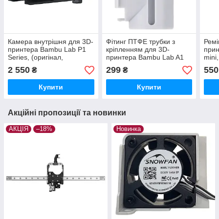
Камера внутрішня для 3D-
Фітинг ПТФЕ трубки з
Ремі
принтера Bambu Lab P1
кріпленням для 3D-
прин
Series, (оригінал,
принтера Bambu Lab A1
mini
CAM002)
mini, (оригінал, FAC015)
2 550
299
550
₴
₴
Купити
Купити
Акційні пропозиції та новинки
АКЦІЯ
–18%
Новинка