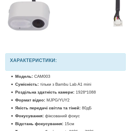
ХАРАКТЕРИСТИКИ:
Модель:
CAM003
Сумісність:
тільки з Bambu Lab A1 mini
Роздільна здатність камери:
1928*1088
Формат відео:
MJPG/YUY2
Якість передачі світла та тіней:
80дБ
Фокусування:
фіксований фокус
Відстань фокусування:
15см