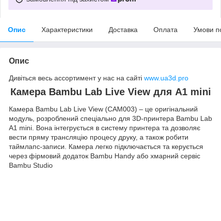
Опис
Характеристики
Доставка
Оплата
Умови п
Опис
Дивіться весь ассортимент у нас на сайті
www.ua3d.pro
Камера Bambu Lab Live View для A1 mini
Камера Bambu Lab Live View (CAM003) – це оригінальний
модуль, розроблений спеціально для 3D-принтера Bambu Lab
A1 mini. Вона інтегрується в систему принтера та дозволяє
вести пряму трансляцію процесу друку, а також робити
таймлапс-записи. Камера легко підключається та керується
через фірмовий додаток Bambu Handy або хмарний сервіс
Bambu Studio