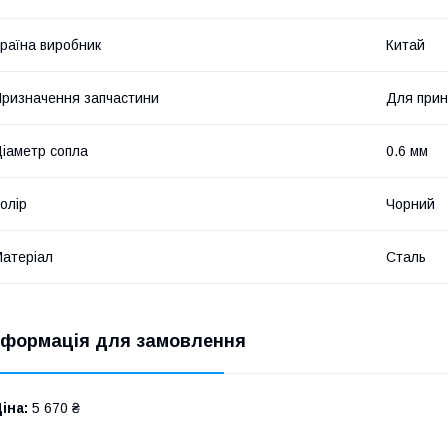
раїна виробник
Китай
ризначення запчастини
Для прин
іаметр сопла
0.6 мм
олір
Чорний
атеріал
Сталь
нформація для замовлення
іна:
5 670 ₴