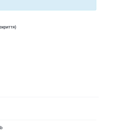
окриття)
ab