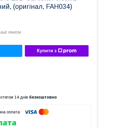
ий, (оригінал, FAH034)
Код:
FAH034
Купити з
ротягом 14 днів
безкоштовно