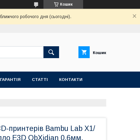
Кошик
ближчого робочого дня (сьогодні).
Кошик
ГАРАНТІЯ
СТАТТІ
КОНТАКТИ
3D-принтерів Bambu Lab X1/
опло E3D ObXidian 0.6мм,