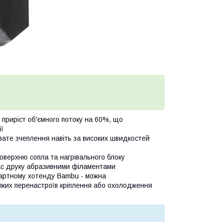
приріст об'ємного потоку на 60%, що
ї
вате зчеплення навіть за високих швидкостей
верхню сопла та нагрівального блоку
час друку абразивними філаментами
дартному хотенду Bambu - можна
іяких перенастроїв кріплення або охолодження