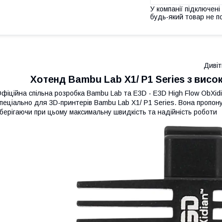
У компанії підключені
будь-який товар не п
Дивіт
Хотенд Bambu Lab X1/ P1 Series з вис
фіційна спільна розробка Bambu Lab та E3D - E3D High Flow ObXid
пеціально для 3D-принтерів Bambu Lab X1/ P1 Series. Вона пропону
берігаючи при цьому максимальну швидкість та надійність роботи