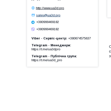
http://www.ua3d.pro
sales@ua3d.pro
+380999469182
+380999469182
Viber - Сервіс-центр
+380674575637
Telegram - Менеджери
О
https://t.me/ua3dpro
с
з
Telegram - Публічна група
https://t.me/ua3d_pro