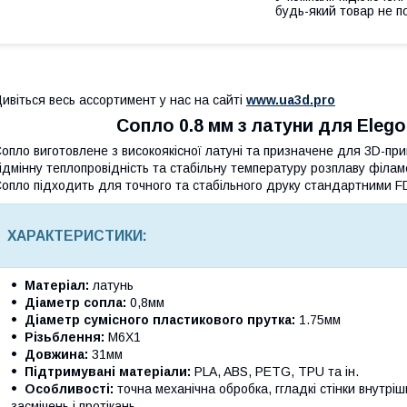
будь-який товар не п
ивіться весь ассортимент у нас на сайті
www.ua3d.pro
Сопло 0.8 мм з латуни для Eleg
опло виготовлене з високоякісної латуні та призначене для 3D-пр
ідмінну теплопровідність та стабільну температуру розплаву філам
опло підходить для точного та стабільного друку стандартними 
ХАРАКТЕРИСТИКИ:
Матеріал:
латунь
Діаметр сопла:
0,8мм
Діаметр сумісного пластикового прутка:
1.75мм
Різьблення:
M6X1
Довжина:
31мм
Підтримувані матеріали:
PLA, ABS, PETG, TPU та ін.
Особливості:
точна механічна обробка, ггладкі стінки внутрі
засмічень і протікань