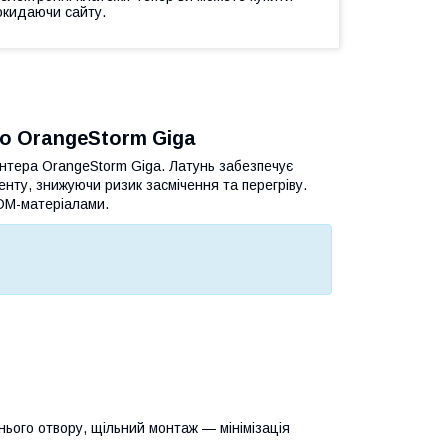
окидаючи сайту.
oo OrangeStorm Giga
интера OrangeStorm Giga. Латунь забезпечує
енту, знижуючи ризик засмічення та перегріву.
FDM-матеріалами.
шнього отвору, щільний монтаж — мінімізація