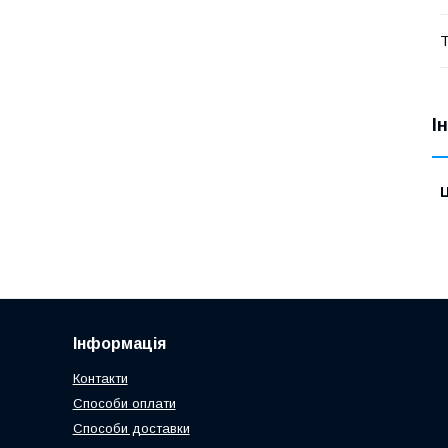
Т
І
Ц
Інформація
Контакти
Способи оплати
Способи доставки