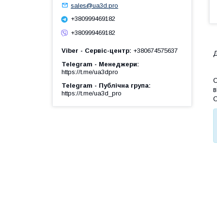
sales@ua3d.pro
+380999469182
+380999469182
Viber - Сервіс-центр
+380674575637
Д
Telegram - Менеджери
https://t.me/ua3dpro
С
Telegram - Публічна група
в
https://t.me/ua3d_pro
С