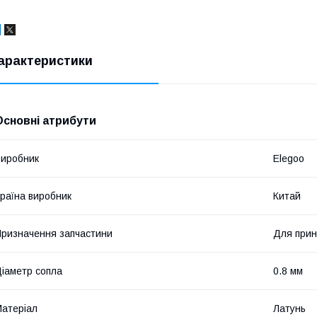
арактеристики
Основні атрибути
иробник
Elegoo
раїна виробник
Китай
ризначення запчастини
Для прин
іаметр сопла
0.8 мм
атеріал
Латунь