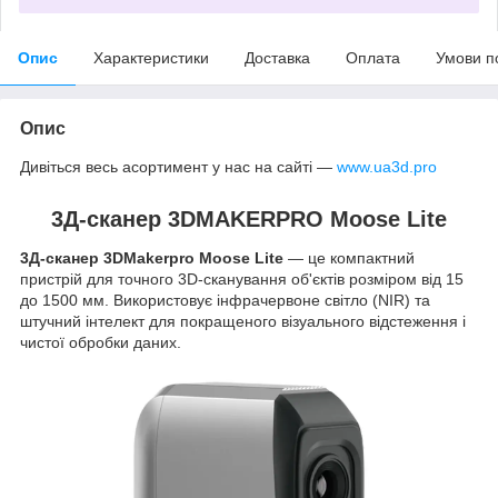
Опис
Характеристики
Доставка
Оплата
Умови п
Опис
Дивіться весь асортимент у нас на сайті —
www.ua3d.pro
3Д-сканер 3DMAKERPRO Moose Lite
3Д-сканер 3DMakerpro Moose Lite
— це компактний
пристрій для точного 3D-сканування об'єктів розміром від 15
до 1500 мм. Використовує інфрачервоне світло (NIR) та
штучний інтелект для покращеного візуального відстеження і
чистої обробки даних.