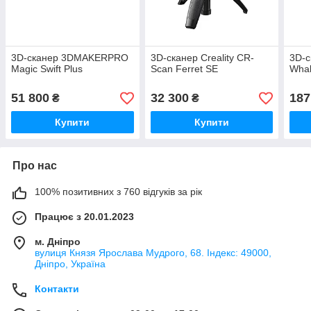
3D-сканер 3DMAKERPRO
3D-сканер Creality CR-
3D-
Magic Swift Plus
Scan Ferret SE
Wha
51 800
32 300
187
₴
₴
Купити
Купити
Про нас
100% позитивних з 760 відгуків за рік
Працює з 20.01.2023
м. Дніпро
вулиця Князя Ярослава Мудрого, 68. Індекс: 49000,
Дніпро, Україна
Контакти