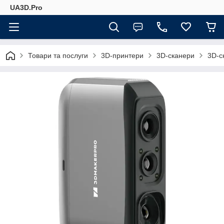
UA3D.Pro
Товари та послуги
3D-принтери
3D-сканери
3D-с