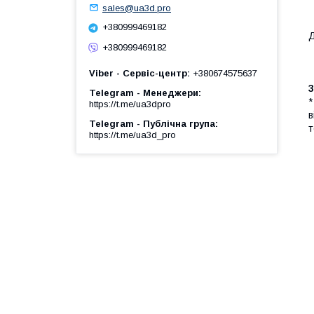
sales@ua3d.pro
+380999469182
Д
+380999469182
Viber - Сервіс-центр
+380674575637
Telegram - Менеджери
*
https://t.me/ua3dpro
в
Telegram - Публічна група
т
https://t.me/ua3d_pro