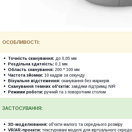
ОСОБЛИВОСТІ:
Точність сканування:
до 0,05 мм
Роздільна здатність:
0,1 мм
Область сканування:
200 * 100 мм
Частота зйомки:
10 кадрів за секунду
Візуальне відстеження:
сканування без маркерів
Сканування темних об'єктів:
завдяки підтримці NIR
Режими роботи:
ручний та з поворотним столом
ЗАСТОСУВАННЯ:
3D-моделювання:
об'єкти малого та середнього розміру
VR/AR-проєкти:
текстуровані моделі для віртуального серед