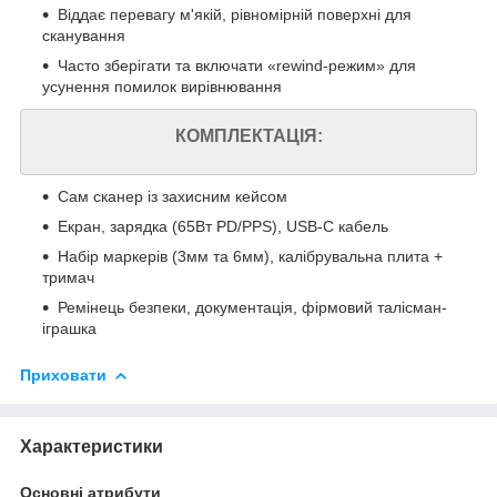
Віддає перевагу м'якій, рівномірній поверхні для
сканування
Часто зберігати та включати «rewind‑режим» для
усунення помилок вирівнювання
КОМПЛЕКТАЦІЯ:
Сам сканер із захисним кейсом
Екран, зарядка (65Вт PD/PPS), USB-C кабель
Набір маркерів (3мм та 6мм), калібрувальна плита +
тримач
Ремінець безпеки, документація, фірмовий талісман-
іграшка
Приховати
Характеристики
Основні атрибути