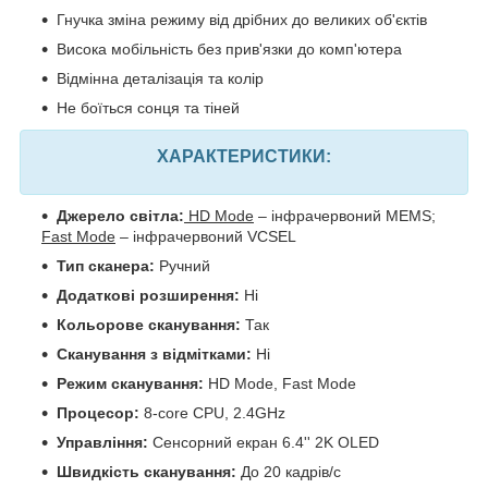
Гнучка зміна режиму від дрібних до великих об'єктів
Висока мобільність без прив'язки до комп'ютера
Відмінна деталізація та колір
Не боїться сонця та тіней
ХАРАКТЕРИСТИКИ:
Джерело світла:
HD Mode
– інфрачервоний MEMS;
Fast Mode
– інфрачервоний VCSEL
Тип сканера:
Ручний
Додаткові розширення:
Ні
Кольорове сканування:
Так
Сканування з відмітками:
Ні
Режим сканування:
HD Mode, Fast Mode
Процесор:
8-core CPU, 2.4GHz
Управління:
Сенсорний екран 6.4'' 2K OLED
Швидкість сканування:
До 20 кадрів/с