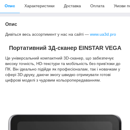
Опис
Характеристики
Доставка
Оплата
Умови п
Опис
Дивіться весь ассортимент у нас на сайті —
www.ua3d.pro
Портативний 3Д-сканер EINSTAR VEGA
Це універсальний компактний 3D-сканер, що забезпечує
високу точність, HD-текстури та мобільність без прив'язки до
ПК. Він ідеально підійде як професіоналам, так і новачкам у
сфері 3D-друку, даючи змогу швидко отримувати готові
цифрові моделі з чудовим кольоропередаванням.