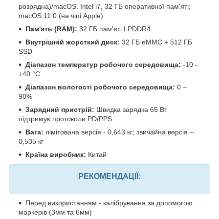
розрядна)/macOS. Intel i7, 32 ГБ оперативної пам'яті;
macOS 11.0 (на чіпі Apple)
Пам'ять (RAM):
32 ГБ пам'яті LPDDR4
Внутрішній жорсткий диск:
32 ГБ eMMC + 512 ГБ
SSD
Діапазон температур робочого середовища:
-10 -
+40 °C
Діапазон вологості робочого середовища:
0 –
90%
Зарядний пристрій:
Швидка зарядка 65 Вт
підтримує протоколи PD/PPS
Вага:
лімітована версія - 0,643 кг; звичайна версія –
0,535 кг
Країна виробник:
Китай
РЕКОМЕНДАЦІЇ:
Перед використанням - калібрування за допомогою
маркерів (3мм та 6мм)