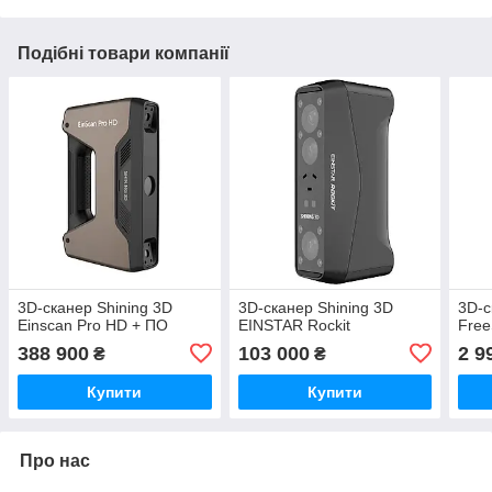
Подібні товари компанії
3D-сканер Shining 3D
3D-сканер Shining 3D
3D-с
Einscan Pro HD + ПО
EINSTAR Rockit
Free
388 900
103 000
2 9
₴
₴
Купити
Купити
Про нас