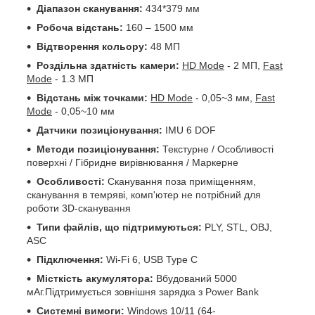
Діапазон сканування:
434*379 мм
Робоча відстань:
160 – 1500 мм
Відтворення кольору:
48 МП
Роздільна здатність камери:
HD Mode
- 2 МП,
Fast
Mode
- 1.3 МП
Відстань між точками:
HD Mode
- 0,05~3 мм,
Fast
Mode
- 0,05~10 мм
Датчики позиціонування:
IMU 6 DOF
Методи позиціонування:
Текстурне / Особливості
поверхні / Гібридне вирівнювання / Маркерне
Особливості:
Сканування поза приміщенням,
сканування в темряві, комп'ютер не потрібний для
роботи 3D-сканування
Типи файлів, що підтримуються:
PLY, STL, OBJ,
ASC
Підключення:
Wi-Fi 6, USB Type C
Місткість акумулятора:
Вбудований 5000
мАг.Підтримується зовнішня зарядка з Power Bank
Системні вимоги:
Windows 10/11 (64-