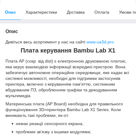
Опис
Характеристики
Доставка
Оплата
Умови п
Опис
Дивіться весь асортимент у нас на сайті
www.ua3d.pro
Плата керування Bambu Lab X1
Плата AP (сокр. від dist) є електронною друкованою платою,
яка керує взаємодією інформації всередині пристрою. Вона
забезпечує автономне операційне середовище, яке надає всі
системні можливості, необхідні для підтримки застосунків
принтера, включно з керуванням пам'яттю, системним
вбудованим ПЗ, обробленням графіки та декодуванням
мультимедіа.
Материнська плата (AP Board) необхідна для правильного
функціонування 3D=принтера Bambu Lab X1 Series. Коли
виникають такі проблеми, як-от:
немає реакції сенсорного екрана;
проблеми зв'язку з іншими модулями;