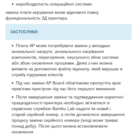
неробоздатність операційної системи.
заміна плати керування може відновити повну
функціональність 3Д принтера.
ЗАСТОСУНКИ:
Плата AP може потребувати заміни у випадках
аномальної напруги, аномального нагрівання
компонентів, перегоряння, неусунного збою системи
або збою оновлення прошивки. Деякі з них можна
виявити за допомогою файлу журналу, який вирушає в
службу підтримки клієнтів.
Під час заміни AP Board обов'язково пропустіть крок
прив'язки пристрою під час його першого вмикання.
Після завершення заміни та підтвердження коректної
працездатності принтера необхідно зв'язатися із
сервісною службою Bambu Lab надати їм новий і
старий серійний номер, а потім дочекатися завершення
процесу заміни серійного номера (іноді може триває
понад добу). Після цього можна встановлювати
оновлення.