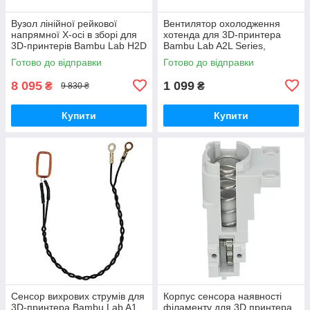
Вузол лінійної рейкової
Вентилятор охолодження
напрямної X-осі в зборі для
хотенда для 3D-принтера
3D-принтерів Bambu Lab H2D
Bambu Lab A2L Series,
Series, (оригінал, FAC110)
безщітковий, 5В 0.4A,
Готово до відправки
Готово до відправки
(оригінал, FAF027)
8 095
1 099
₴
₴
9 830 ₴
Купити
Купити
Сенсор вихрових струмів для
Корпус cенсора наявності
3D-принтера Bambu Lab A1
філаменту для 3D принтера