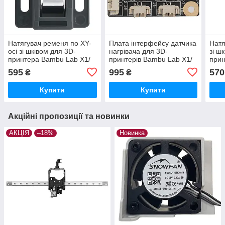
Натягувач ременя по XY-
Плата інтерфейсу датчика
Натя
осі зі шківом для 3D-
нагрівача для 3D-
зі ш
принтера Bambu Lab X1/
принтерів Bambu Lab X1/
прин
P1 Series, (оригінал,
P1 Series, (оригінал,
P1 S
595
995
570
₴
₴
FAC033)
FAC009)
FAC
Купити
Купити
Акційні пропозиції та новинки
АКЦІЯ
–18%
Новинка