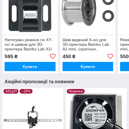
Натягувач ременя по XY-
Шків ведений X-осі для
Ремі
осі зі шківом для 3D-
3D-принтера Bambu Lab
прин
принтера Bambu Lab X1/
A1 mini, (оригінал,
mini
P1 Series, (оригінал,
FAC026)
595
450
550
₴
₴
FAC033)
Купити
Купити
Акційні пропозиції та новинки
АКЦІЯ
–18%
Новинка