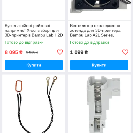
Вузол лінійної рейкової
Вентилятор охолодження
напрямної X-осі в зборі для
хотенда для 3D-принтера
3D-принтерів Bambu Lab H2D
Bambu Lab A2L Series,
Series, (оригінал, FAC110)
безщітковий, 5В 0.4A,
Готово до відправки
Готово до відправки
(оригінал, FAF027)
8 095
1 099
₴
₴
9 830 ₴
Купити
Купити