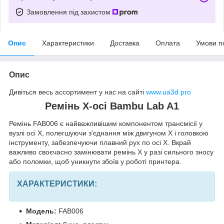
Замовлення під захистом
Опис
Характеристики
Доставка
Оплата
Умови п
Опис
Дивіться весь ассортимент у нас на сайті
www.ua3d.pro
Ремінь X-осі Bambu Lab A1
Ремінь FAB006 є найважливішим компонентом трансмісії у
вузлі осі X, полегшуючи з'єднання між двигуном X і головкою
інструменту, забезпечуючи плавний рух по осі X. Вкрай
важливо своєчасно замінювати ремінь X у разі сильного зносу
або поломки, щоб уникнути збоїв у роботі принтера.
ХАРАКТЕРИСТИКИ:
Модель:
FAB006