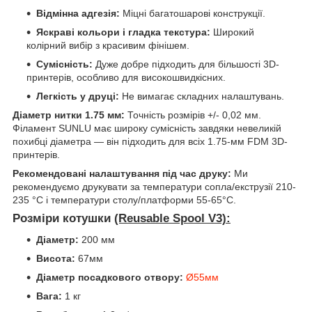
Відмінна адгезія:
Міцні багатошарові конструкції.
Яскраві кольори і гладка текстура:
Широкий
колірний вибір з красивим фінішем.
Сумісність:
Дуже добре підходить для більшості 3D-
принтерів, особливо для високошвидкісних.
Легкість у друці:
Не вимагає складних налаштувань.
Діаметр нитки 1.75 мм:
Точність розмірів +/- 0,02 мм.
Філамент SUNLU має широку сумісність завдяки невеликій
похибці діаметра — він підходить для всіх 1.75-мм FDM 3D-
принтерів.
Рекомендовані налаштування під час друку:
Ми
рекомендуємо друкувати за температури сопла/екструзії 210-
235 °C і температури столу/платформи 55-65°C.
Розміри котушки
(Reusable Spool V3):
Діаметр:
200 мм
Висота:
67мм
Діаметр посадкового отвору:
Ø55мм
Вага:
1 кг