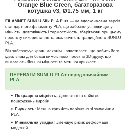
Orange Blue Green, багаторазова
котушка v3, Ø1.75 мм, 1 кг
FILAMNET SUNLU Silk PLA Plus
— це вдосконалена версія
стандартного філаменту PLA, що забезпечує підвищену
міцність, довговічність і термостійкість, зберігаючи при цьому
простоту використання та екологічність традиційного SUNLU
PLA.
Він забезпечує кращі механічні властивості, що робить його
ідеальним для більш вимогливих проєктів 3D-друку, що
вимагають більшої міцності та меншої крихкості.
ПЕРЕВАГИ SUNLU PLA+ перед звичайним
PLA:
Покращена міцність:
Довговічні та стійкі до
пошкоджень вироби.
Гнучкість:
Менша крихкість порівняно зі звичайним
PLA.
Мінімальна усадка:
Зменшує ризик деформації
моделей.