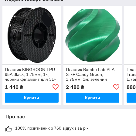
Пластик KINGROON TPU
Пластик Bambu Lab PLA
Пла
95A Black, 1.75мм, 1кг,
Silk+ Candy Green,
Tran
чорний філамент для 3D-
1.75мм, 1кг, зелений
1.75
друку
філамент для 3D-друку
зеле
1 440
2 480
880
₴
₴
друк
Купити
Купити
Про нас
100% позитивних з 760 відгуків за рік