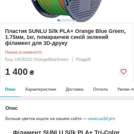
Пластик SUNLU Silk PLA+ Orange Blue Green,
1.75мм, 1кг, помаранчев синій зелений
філамент для 3D-друку
Немає в наявності
Код: UA3D111-OrangeBlueGreen
Роздріб
1 400
₴
Опис
Характеристики
Доставка
Оплата
Умови п
Опис
Больше цветов ищите на нашем сайте —
www.ua3d.pro
Філамент SUNLU Silk PLA+ Tri-Color