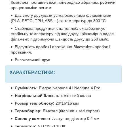
Комплект поставляється попередньо зібраним, роблячи
процес заміни легким.
Дає змогу друкувати усіма основними філаментами
(PLA, PETG, TPU, ABS,...) за температур до 300 °C
Стабільна продуктивність: теплоблок забезпечує
стабільну температуру під час друку і рівномірно видає
філамент, підтримуючи швидкість друку до 250 мм/с.
Відсутність пробок і протікання.Відсутність пробок і
протікання.
Високоточний друк.
ХАРАКТЕРИСТИКИ:
Сумісність:
Elegoo Neptune 4 і Neptune 4 Pro
Нагрівальний блок:
алюмінієвий сплав
Розмір теплоблоку:
20*16*15 мм
Термобар'єр:
Біметал (titanium + red copper)
Сопло у комплекті:
латунне, діаметр 0.4 мм
Термістор:
NTC3950 100К