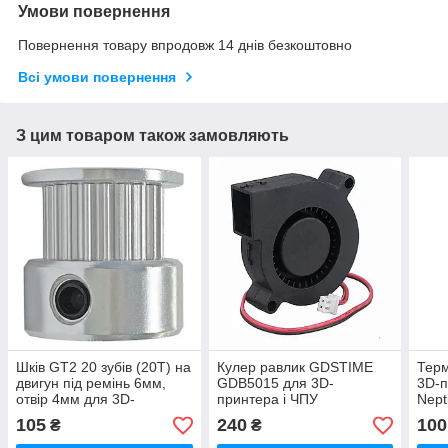
Умови повернення
Повернення товару впродовж 14 днів безкоштовно
Всі умови повернення
З цим товаром також замовляють
Шків GT2 20 зубів (20T) на
Кулер равлик GDSTIME
Терм
двигун під ремінь 6мм,
GDB5015 для 3D-
3D-п
отвір 4мм для 3D-
принтера і ЧПУ
Nept
принтера/ ЧПК
безщітковий, турбінного
стал
105
240
100
₴
₴
типу, 24В 0.1A
2.9*