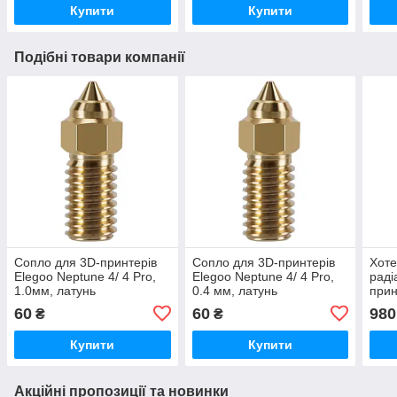
Купити
Купити
Подібні товари компанії
Сопло для 3D-принтерів
Сопло для 3D-принтерів
Хоте
Elegoo Neptune 4/ 4 Pro,
Elegoo Neptune 4/ 4 Pro,
раді
1.0мм, латунь
0.4 мм, латунь
прин
4 Pl
60
60
980
₴
₴
0.4м
Купити
Купити
Акційні пропозиції та новинки