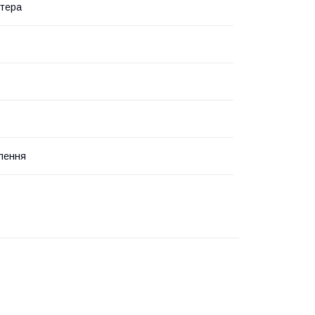
тера
лення