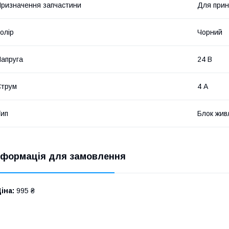
ризначення запчастини
Для прин
олір
Чорний
апруга
24 В
Струм
4 А
ип
Блок жив
нформація для замовлення
іна:
995 ₴