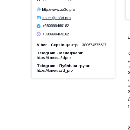
http://www.ua3d.pro
sales@ua3d.pro
+380999469182
+380999469182
Д
Viber - Сервіс-центр
+380674575637
Telegram - Менеджери
К
https://t.me/ua3dpro
Я
Telegram - Публічна група
п
https://t.me/ua3d_pro
о
Я
с
о
1
2