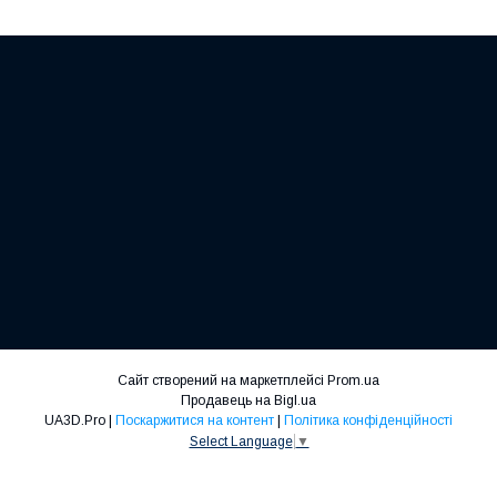
Сайт створений на маркетплейсі
Prom.ua
Продавець на Bigl.ua
UA3D.Pro |
Поскаржитися на контент
|
Політика конфіденційності
Select Language
▼