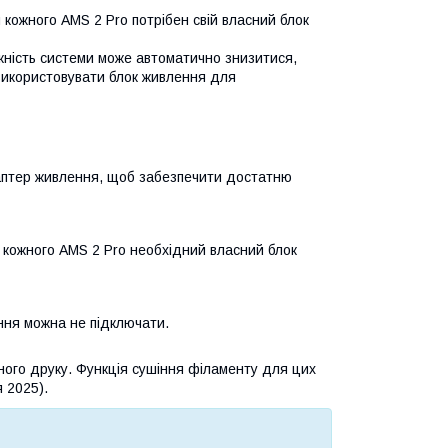
 кожного AMS 2 Pro потрібен свій власний блок
жність системи може автоматично знизитися,
икористовувати блок живлення для
даптер живлення, щоб забезпечити достатню
я кожного AMS 2 Pro необхідний власний блок
ння можна не підключати.
ьного друку. Функція сушіння філаменту для цих
я 2025).