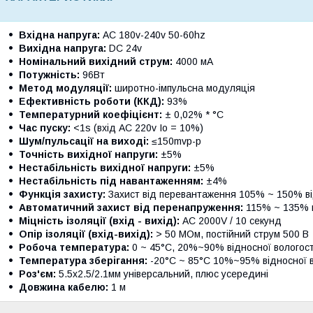
Вхідна напруга:
AC 180v-240v 50-60hz
Вихідна напруга:
DC 24v
Номінальний вихідний струм:
4000 мА
Потужність:
96Вт
Метод модуляції:
широтно-імпульсна модуляція
Ефективність роботи (ККД):
93%
Температурний коефіцієнт:
± 0,02% * °C
Час пуску:
<1s (вхід AC 220v Io = 10%)
Шум/пульсації на виході:
≤150mvp-p
Точність вихідної напруги:
±5%
Нестабільність вихідної напруги:
±5%
Нестабільність під навантаженням:
±4%
Функція захисту:
Захист від перевантаження 105% ~ 150% ві
Автоматичний захист від перенапруження:
115% ~ 135% в
Міцність ізоляції (вхід - вихід):
AC 2000V / 10 секунд
Опір ізоляції (вхід-вихід):
> 50 МОм, постійний струм 500 В
Робоча температура:
0 ~ 45°C, 20%~90% відносної вологост
Температура зберігання:
-20°C ~ 85°C 10%~95% відносної в
Роз'єм:
5.5х2.5/2.1мм універсальний, плюс усередині
Довжина кабелю:
1 м