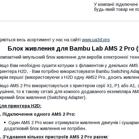
У компанії підключені
будь-який товар не п
ивіться весь асортимент у нас на сайті
www.ua3d.pro
Блок живлення для Bambu Lab AMS 2 Pro (S
омпактний імпульсний блок живлення для виробів електронної техні
кщо Вам необхідно сушити котушки з філаментом у декількох AMS
ринтера H2D, - Вам потрібно використовувати Bambu Switching Ada
крім першої (використовуючи з H2D одну AMS2 Pro, досить живленн
кщо AMS 2 Pro використовується з принтером серії X1, P1 або A1,
ушіння, то в такому сетапі для кожного додаваного екземпляра AM
кремий блок живлення (Switching Adapter).
Для принтера H2D:
. Підключення одного AMS 2 Pro:
Один AMS 2 Pro може отримувати живлення двигунів і сушарки
додатковий блок живлення не потрібен.
. З'єднання кількох пристроїв AMS 2 Pro разом: