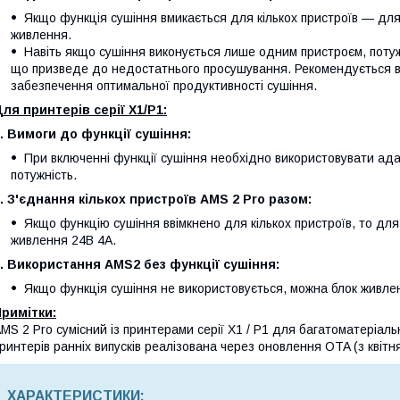
Якщо функція сушіння вмикається для кількох пристроїв — для
живлення.
Навіть якщо сушіння виконується лише одним пристроєм, поту
що призведе до недостатнього просушування. Рекомендується в
забезпечення оптимальної продуктивності сушіння.
ля принтерів серії X1/P1:
. Вимоги до функції сушіння:
При включенні функції сушіння необхідно використовувати а
потужність.
. З'єднання кількох пристроїв AMS 2 Pro разом:
Якщо функцію сушіння ввімкнено для кількох пристроїв, то дл
живлення 24В 4А.
. Використання AMS2 без функції сушіння:
Якщо функція сушіння не використовується, можна блок живле
римітки:
MS 2 Pro сумісний із принтерами серії X1 / P1 для багатоматеріал
ринтерів ранніх випусків реалізована через оновлення OTA (з квітн
ХАРАКТЕРИСТИКИ: