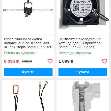
Вузол лінійної рейкової
Вентилятор охолодження
напрямної X-осі в зборі для
хотенда для 3D-принтера
3D-принтерів Bambu Lab H2D
Bambu Lab A2L Series,
Series, (оригінал, FAC110)
безщітковий, 5В 0.4A,
Готово до відправки
Готово до відправки
(оригінал, FAF027)
8 095
1 099
₴
₴
9 830 ₴
Купити
Купити