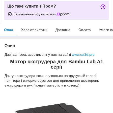
Що таке купити з Пром?
Замовлення під захистом
Опис
Характеристики
Доставка
Оплата
Умови п
Опис
Дивіться весь асортимент у нас на сайті
www.ua3d.pro
Мотор єкструдера для Bambu Lab A1
серії
Двигун екструдера встановлюється на друкуючій голові
принтера і використовується для приведення шестерень
екструдера в рух (подачі матеріалу в хотенд).