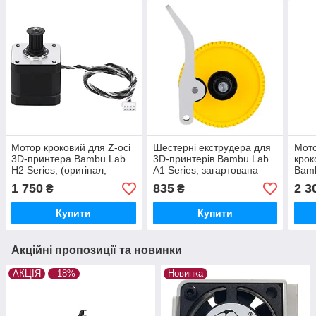
Мотор кроковий для Z-осі
Шестерні екструдера для
Мото
3D-принтера Bambu Lab
3D-принтерів Bambu Lab
крок
H2 Series, (оригінал,
A1 Series, загартована
Bamb
FAM017)
сталь, (оригінал, FAE008-
(ори
1 750
835
2 3
₴
₴
N)
Купити
Купити
Акційні пропозиції та новинки
АКЦІЯ
–18%
Новинка