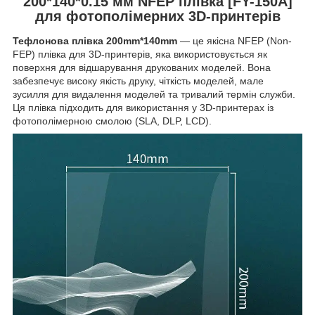
200*140*0.15 мм NFEP плівка [FY-150A]
для фотополімерних 3D-принтерів
Тефлонова плівка 200mm*140mm
— це якісна NFEP (Non-
FEP) плівка для 3D-принтерів, яка використовується як
поверхня для відшарування друкованих моделей. Вона
забезпечує високу якість друку, чіткість моделей, мале
зусилля для видалення моделей та тривалий термін служби.
Ця плівка підходить для використання у 3D-принтерах із
фотополімерною смолою (SLA, DLP, LCD).