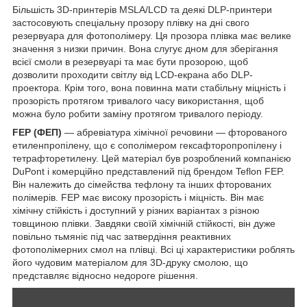
Більшість 3D-принтерів MSLA/LCD та деякі DLP-принтери
застосовують спеціальну прозору плівку на дні свого
резервуара для фотополімеру. Ця прозора плівка має велике
значення з низки причин. Вона слугує дном для зберігання
всієї смоли в резервуарі та має бути прозорою, щоб
дозволити проходити світлу від LCD-екрана або DLP-
проектора. Крім того, вона повинна мати стабільну міцність і
прозорість протягом тривалого часу використання, щоб
можна було робити заміну протягом тривалого періоду.
FEP (ФЕП)
— абревіатура хімічної речовини — фторованого
етиленпропілену, що є сополімером гексафторопропілену і
тетрафторетилену. Цей матеріал був розроблений компанією
DuPont і комерційно представлений під брендом Teflon FEP.
Він належить до сімейства тефлону та інших фторованих
полімерів. FEP має високу прозорість і міцність. Він має
хімічну стійкість і доступний у різних варіантах з різною
товщиною плівки. Завдяки своїй хімічній стійкості, він дуже
повільно тьмяніє під час затвердіння реактивних
фотополімерних смол на плівці. Всі ці характеристики роблять
його чудовим матеріалом для 3D-друку смолою, що
представляє відносно недороге рішення.