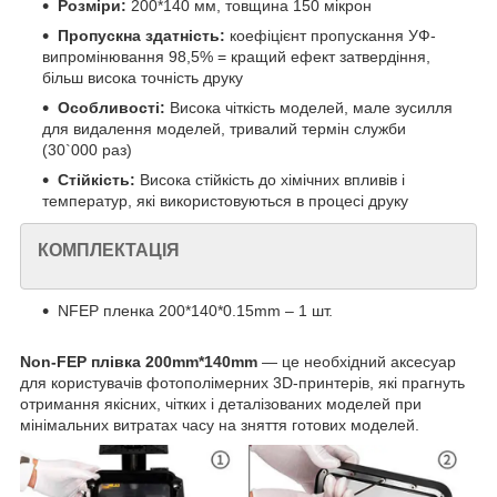
Розміри:
200*140 мм, товщина 150 мікрон
Пропускна здатність:
коефіцієнт пропускання УФ-
випромінювання 98,5% = кращий ефект затвердіння,
більш висока точність друку
Особливості:
Висока чіткість моделей, мале зусилля
для видалення моделей, тривалий термін служби
(30`000 раз)
Стійкість:
Висока стійкість до хімічних впливів і
температур, які використовуються в процесі друку
КОМПЛЕКТАЦІЯ
NFEP пленка 200*140*0.15mm – 1 шт.
Non-FEP плівка 200mm*140mm
— це необхідний аксесуар
для користувачів фотополімерних 3D-принтерів, які прагнуть
отримання якісних, чітких і деталізованих моделей при
мінімальних витратах часу на зняття готових моделей.