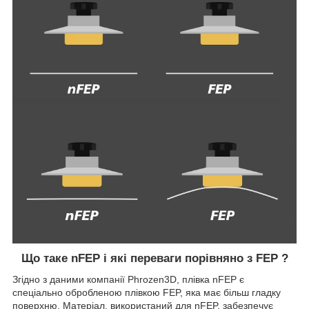
Що таке nFEP і які переваги порівняно з FEP ?
Згідно з даними компанії Phrozen3D, плівка nFEP є
спеціально обробленою плівкою FEP, яка має більш гладку
поверхню. Матеріал, використаний для nFEP, забезпечує