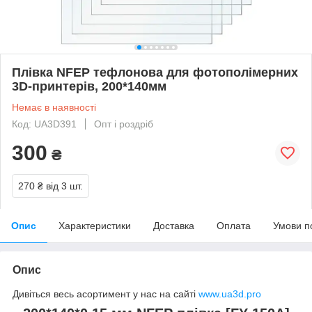
Плівка NFEP тефлонова для фотополімерних
3D-принтерів, 200*140мм
Немає в наявності
Код: UA3D391
Опт і роздріб
300
₴
270 ₴
від 3 шт.
Опис
Характеристики
Доставка
Оплата
Умови п
Опис
Дивіться весь асортимент у нас на сайті
www.ua3d.pro