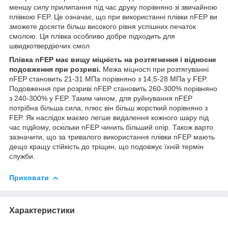
меншу силу прилипання під час друку порівняно зі звичайною
плівкою FEP. Це означає, що при використанні плівки nFEP ви
зможете досягти більш високого рівня успішних печаток
смолою. Ця плівка особливо добре підходить для
швидкотвердіючих смол
Плівка nFEP має вищу міцність на розтягнення і відносне
подовження при розриві.
Межа міцності при розтягуванні
nFEP становить 21-31 МПа порівняно з 14,5-28 МПа у FEP.
Подовження при розриві nFEP становить 260-300% порівняно
з 240-300% у FEP. Таким чином, для руйнування nFEP
потрібна більша сила, плюс він більш жорсткий порівняно з
FEP. Як наслідок маємо легше видалення кожного шару під
час підйому, оскільки nFEP чинить більший опір. Також варто
зазначити, що за тривалого використання плівки nFEP мають
дещо кращу стійкість до тріщин, що подовжує їхній термін
служби.
Приховати
Характеристики