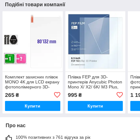
Подібні товари компанії
Комплект захисних плівок
Плівка FEP для 3D-
Плів
MONO 4K для LCD екрану
принтерів Anycubic Photon
фото
фотополімерного 3D-
Mono X/ X2/ 6K/ M3 Plus,
прин
принтера, 80*132мм,
260*175мм, 2 шт,
300*
265
995
1 1
₴
₴
6.23", 2шт
(оригінал, S020054)
Купити
Купити
Про нас
100% позитивних з 761 відгука за рік