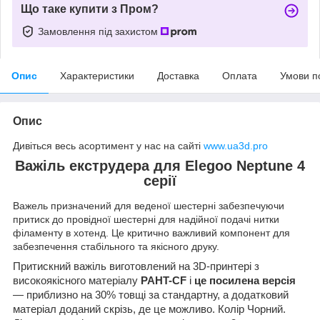
Що таке купити з Пром?
Замовлення під захистом
Опис
Характеристики
Доставка
Оплата
Умови п
Опис
Дивіться весь асортимент у нас на сайті
www.ua3d.pro
Важіль екструдера для Elegoo Neptune 4
серії
Важель призначений для веденої шестерні забезпечуючи
притиск до провідної шестерні для надійної подачі нитки
філаменту в хотенд. Це критично важливий компонент для
забезпечення стабільного та якісного друку.
Притискний важіль виготовлений на 3D-принтері з
високоякісного матеріалу
PAHT-CF
і
це посилена версія
— приблизно на 30% товщі за стандартну, а додатковий
матеріал доданий скрізь, де це можливо. Колір Чорний.