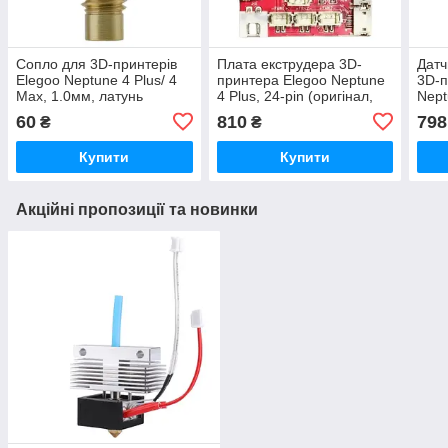
Сопло для 3D-принтерів
Плата екструдера 3D-
Датч
Elegoo Neptune 4 Plus/ 4
принтера Elegoo Neptune
3D-п
Max, 1.0мм, латунь
4 Plus, 24-pin (оригінал,
Nept
01.201.0032)
Max,
60
810
798
₴
₴
(ори
50.2
Купити
Купити
Акційні пропозиції та новинки