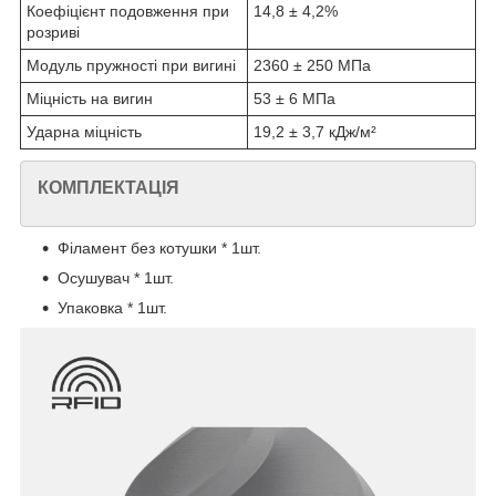
Коефіцієнт подовження при
14,8 ± 4,2%
розриві
Модуль пружності при вигині
2360 ± 250 МПа
Міцність на вигин
53 ± 6 МПа
Ударна міцність
19,2 ± 3,7 кДж/м²
КОМПЛЕКТАЦІЯ
Філамент без котушки * 1шт.
Осушувач * 1шт.
Упаковка * 1шт.