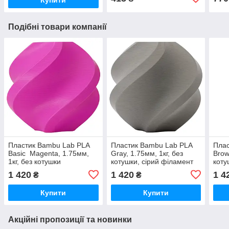
Подібні товари компанії
Пластик Bambu Lab PLA
Пластик Bambu Lab PLA
Плас
Basic Magenta, 1.75мм,
Gray, 1.75мм, 1кг, без
Brow
1кг, без котушки
котушки, сірий філамент
коту
пурпурний філамент для
для 3D-друку
філа
1 420
1 420
1 4
₴
₴
3D-друку
Купити
Купити
Акційні пропозиції та новинки