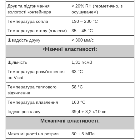
Друк та підтримання
< 20% RH (герметично, з
вологості контейнера
осушувачем)
Температура сопла
190 – 230 °C
Температура столу (з клеєм)
35 – 45 °C
Швидкість друку
< 300 мм/с
Фізичні властивості:
Щільність
1,31 г/см3
Температура розм'якшення
63 °C
по Vicat
Температура теплового
58 °C
відхилення
Температура плавлення
163 °C
Індекс розплаву
39,4 ± 3,2 г/10 хв
Механічні властивості:
Межа міцності на розрив
30 ± 5 МПа