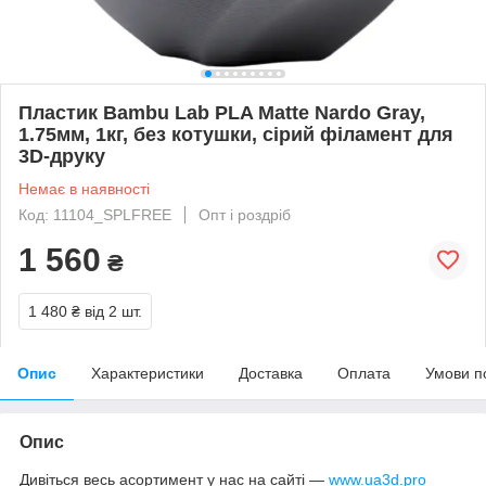
Пластик Bambu Lab PLA Matte Nardo Gray,
1.75мм, 1кг, без котушки, сірий філамент для
3D-друку
Немає в наявності
Код: 11104_SPLFREE
Опт і роздріб
1 560
₴
1 480 ₴
від 2 шт.
Опис
Характеристики
Доставка
Оплата
Умови п
Опис
Дивіться весь асортимент у нас на сайті —
www.ua3d.pro