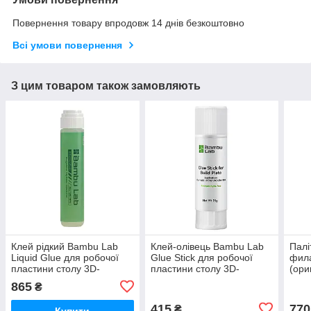
Повернення товару впродовж 14 днів безкоштовно
Всі умови повернення
З цим товаром також замовляють
Клей рідкий Bambu Lab
Клей-олівець Bambu Lab
Палі
Liquid Glue для робочої
Glue Stick для робочої
фил
пластини столу 3D-
пластини столу 3D-
(ори
принтера, 60мл,
принтера, 21г, (оригінал,
FAZ
865
₴
(оригінал, LGL001)
SGL001)
415
770
₴
Купити