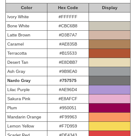
Color
Hex Code
Display
Ivory White
#FFFFFF
Bone White
#CBC6B8
Latte Brown
#D3B7A7
Caramel
#AE835B
Terracotta
#B15533
Desert Tan
#E8DBB7
Ash Gray
#9B9EA0
Nardo Gray
#757575
Lilac Purple
#AE96D4
Sakura Pink
#E8AFCF
Plum
#950051
Mandarin Orange
#F99963
Lemon Yellow
#F7D959
Scarlet Red
#DE4343