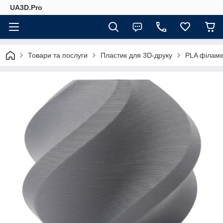
UA3D.Pro
Товари та послуги
Пластик для 3D-друку
PLA філам