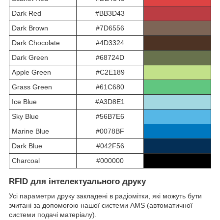
Dark Red
#BB3D43
Dark Brown
#7D6556
Dark Chocolate
#4D3324
Dark Green
#68724D
Apple Green
#C2E189
Grass Green
#61C680
Ice Blue
#A3D8E1
Sky Blue
#56B7E6
Marine Blue
#0078BF
Dark Blue
#042F56
Charcoal
#000000
RFID для інтелектуального друку
Усі параметри друку закладені в радіомітки, які можуть бути
зчитані за допомогою нашої системи AMS (автоматичної
системи подачі матеріалу).