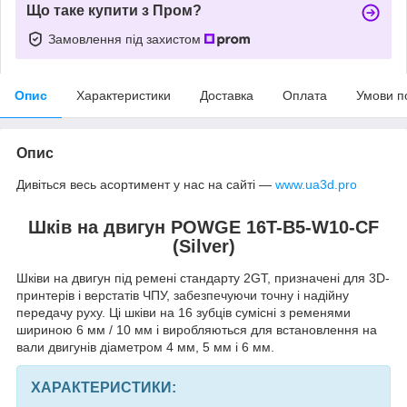
Що таке купити з Пром?
Замовлення під захистом
Опис
Характеристики
Доставка
Оплата
Умови п
Опис
Дивіться весь асортимент у нас на сайті —
www.ua3d.pro
Шків на двигун POWGE 16T-B5-W10-CF
(Silver)
Шківи на двигун під ремені стандарту 2GT, призначені для 3D-
принтерів і верстатів ЧПУ, забезпечуючи точну і надійну
передачу руху. Ці шківи на 16 зубців сумісні з ременями
шириною 6 мм / 10 мм і виробляються для встановлення на
вали двигунів діаметром 4 мм, 5 мм і 6 мм.
ХАРАКТЕРИСТИКИ: