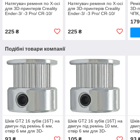
Натягувач ременя по X-осі
Натягувач ременя по X-осі
Рем
для 3D-принтерів Creality
для 3D-принтерів Creality
3D-п
Ender-3/ -3 Pro/ CR-10/
Ender-3/ -3 Pro/ CR-10/
ЧПК,
CR-10 S/ CR-10 S5,
CR-10 S/ CR-10 S5,
179
чорний
сріблястий
225
225
₴
₴
Подібні товари компанії
Шків GT2 16 зубів (16T) на
Шків GT2 16 зубів (16T) на
Шків
двигун під ремінь 6 мм,
двигун під ремінь 10 мм,
двиг
отвір 6 мм для 3D-
отвір 6 мм для 3D-
отві
принтера/ ЧПК
принтера/ ЧПК
прин
93
105
93
₴
₴