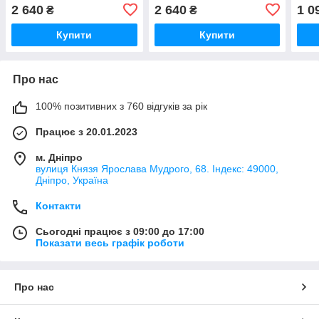
(оригінал, FAH003)
нержавіюча сталь,
стал
2 640
2 640
1 0
₴
₴
(оригінал, FAH004-P)
N-1)
Купити
Купити
Про нас
100% позитивних з 760 відгуків за рік
Працює з 20.01.2023
м. Дніпро
вулиця Князя Ярослава Мудрого, 68. Індекс: 49000,
Дніпро, Україна
Контакти
Сьогодні працює з 09:00 до 17:00
Показати весь графік роботи
Про нас