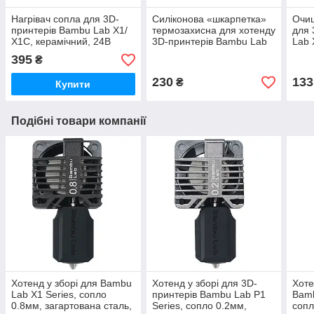
Нагрівач сопла для 3D-
Силіконова «шкарпетка»
Очищ
принтерів Bambu Lab X1/
термозахисна для хотенду
для 
X1C, керамічний, 24В
3D-принтерів Bambu Lab
Lab 
48Вт, (оригінал, FAH001-
X1/ P1 Series, (оригінал,
(ори
395
₴
C-1)
FAH001-S-1)
230
133
₴
Купити
Подібні товари компанії
Хотенд у зборі для Bambu
Хотенд у зборі для 3D-
Хоте
Lab X1 Series, сопло
принтерів Bambu Lab P1
Bamb
0.8мм, загартована сталь,
Series, сопло 0.2мм,
сопл