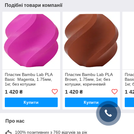
Подібні товари компанії
Пластик Bambu Lab PLA
Пластик Bambu Lab PLA
Плас
Basic Magenta, 1.75мм,
Brown, 1.75мм, 1кг, без
Basi
1кг, без котушки
котушки, коричневий
1кг,
пурпурний філамент для
філамент для 3D-друку
сіри
1 420
1 420
1 4
₴
₴
3D-друку
друк
Купити
Купити
Про нас
100% позитивних з 760 відгуків за рік