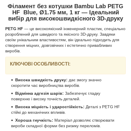
Філамент без котушки Bambu Lab PETG
HF Blue, Ø1.75 мм, 1 кг — Ідеальний
вибір для високошвидкісного 3D-друку
PETG HF
— це високоякісний інженерний пластик, спеціально
розроблений для швидкого та якісного 3D-друку. Завдяки
своїм унікальним властивостям, він ідеально підходить для
створення міцних, довговічних і естетично привабливих
виробів.
КЛЮЧОВІ ОСОБЛИВОСТІ:
Висока швидкість друку:
дає змогу значно
скоротити час виробництва виробів.
Відмінна адгезія шарів:
Забезпечує гладку
поверхню і високу точність деталей.
Висока міцність і ударостійкість:
Деталі з PETG HF
стійкі до механічних впливів.
Хороша гнучкість:
Матеріал дозволяє створювати
вироби складної форми без ризику переломів.