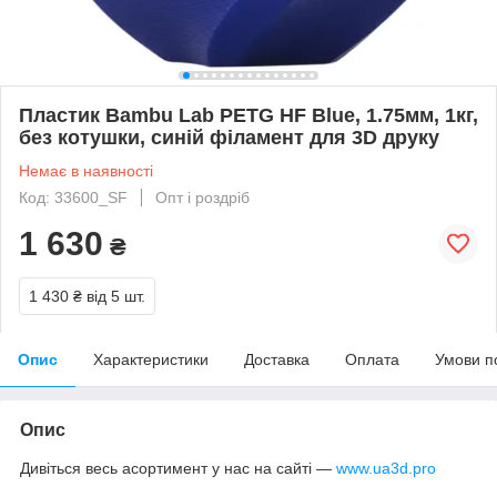
Пластик Bambu Lab PETG HF Blue, 1.75мм, 1кг,
без котушки, синій філамент для 3D друку
Немає в наявності
Код: 33600_SF
Опт і роздріб
1 630
₴
1 430 ₴
від 5 шт.
Опис
Характеристики
Доставка
Оплата
Умови п
Опис
Дивіться весь асортимент у нас на сайті —
www.ua3d.pro