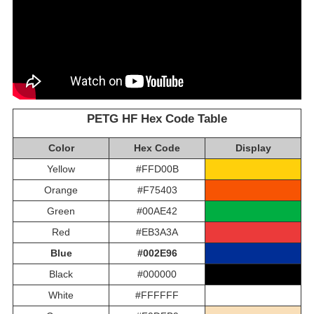
PETG HF Hex Code Table
Color
Hex Code
Display
Yellow
#FFD00B
Orange
#F75403
Green
#00AE42
Red
#EB3A3A
Blue
#002E96
Black
#000000
White
#FFFFFF