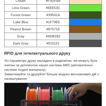
Cream
#F9DFB9
Lime Green
#6EE53C
Forest Green
#39541A
Lake Blue
#1F79E5
Peanut Brown
#875718
Gray
#ADB1B2
Dark Gray
#515151
RFID для інтелектуального друку
Усі параметри друку закладені в радіомітки, які можуть бути
зчитані за допомогою нашої системи AMS (автоматичної
системи подачі матеріалу).
Завантажуйте та друкуйте! Більше жодних виснажливих дій з
налаштування.