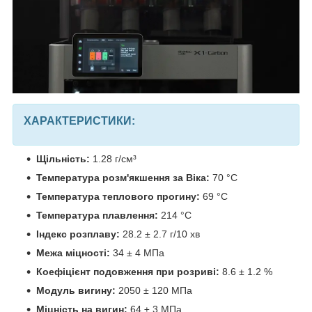
ХАРАКТЕРИСТИКИ:
Щільність:
1.28 г/см³
Температура розм'якшення за Віка:
70 °C
Температура теплового прогину:
69 °C
Температура плавлення:
214 °C
Індекс розплаву:
28.2 ± 2.7 г/10 хв
Межа міцності:
34 ± 4 МПа
Коефіцієнт подовження при розриві:
8.6 ± 1.2 %
Модуль вигину:
2050 ± 120 МПа
Міцність на вигин:
64 ± 3 МПа