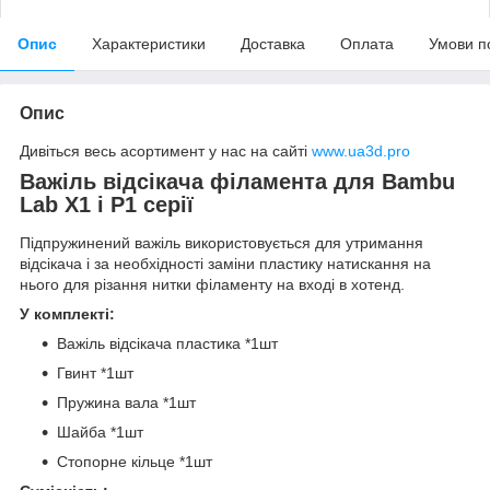
Опис
Характеристики
Доставка
Оплата
Умови п
Опис
Дивіться весь асортимент у нас на сайті
www.ua3d.pro
Важіль відсікача філамента для Bambu
Lab X1 і P1 серії
Підпружинений важіль використовується для утримання
відсікача і за необхідності заміни пластику натискання на
нього для різання нитки філаменту на вході в хотенд.
У комплекті:
Важіль відсікача пластика *1шт
Гвинт *1шт
Пружина вала *1шт
Шайба *1шт
Стопорне кільце *1шт