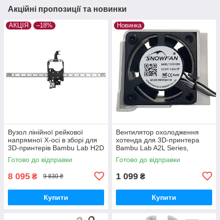
Акційні пропозиції та новинки
АКЦІЯ
–18%
Новинка
Вузол лінійної рейкової
Вентилятор охолодження
напрямної X-осі в зборі для
хотенда для 3D-принтера
3D-принтерів Bambu Lab H2D
Bambu Lab A2L Series,
Series, (оригінал, FAC110)
безщітковий, 5В 0.4A,
Готово до відправки
Готово до відправки
(оригінал, FAF027)
8 095
1 099
₴
₴
9 830 ₴
Купити
Купити