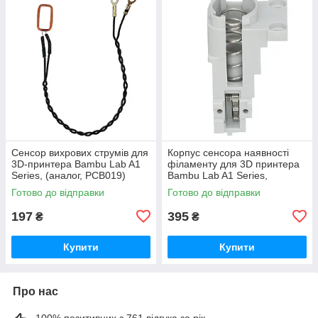
Сенсор вихрових струмів для
Корпус cенсора наявності
3D-принтера Bambu Lab A1
філаменту для 3D принтера
Series, (аналог, PCB019)
Bambu Lab A1 Series,
(оригінал, FAC055)
Готово до відправки
Готово до відправки
197
395
₴
₴
Купити
Купити
Про нас
100% позитивних з 761 відгука за рік