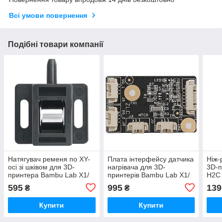
Всі умови повернення
Подібні товари компанії
Натягувач ременя по XY-
Плата інтерфейсу датчика
Ніж-
осі зі шківом для 3D-
нагрівача для 3D-
3D-
принтера Bambu Lab X1/
принтерів Bambu Lab X1/
H2C 
P1 Series, (оригінал,
P1 Series, (оригінал,
FAC1
595
995
139
₴
₴
FAC033)
FAC009)
Купити
Купити