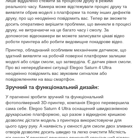
лише віддалено стежити за процесом друку в режимі
реального часу. Камера може відстежувати процес друку та
виявляти обрив моделі з платформи та появу інших дефектів
друку, про що неодмінно повідомить вас. Тепер ви зможете
досить оперативно вирішити проблеми, що виникли в процесі
друку, не витрачаючи на це багато часу і смолу. За
допомогою відеокамери ви можете записувати цікаві відео
роботи принтера або робити видовищне покадрове відео.
Принтер, обладнаний особливим механічним датчиком, що
здатний виявляти на робочій поверхні платформи залишки
моделі або сліди смоли, що затверділа. Є датчик рівня смоли.
Про всі непередбачені ситуації Elegoo Saturn 4 Ultra
неодмінно повідомить вас звуковим сигналом або
повідомленням на ваш смартфон.
Зручний та функціональний дизайн:
У прагненні зробити зручний та функціональний
фотополімерний 3D-принтер, компанія Elegoo перевершила
сама себе. Elegoo Saturn 4 Ultra оснащений швидкознімною
друкарською платформою, що разом з відкидною кришкою
дозволяє дістати модель з принтера використовуючи для
цього одну руку. А наявність у ємності для смоли двох зливних
отворів дозволяє досить швидко та легко очистити Місткість
від смоли У пристрої принтера присутній спеціальний піддон