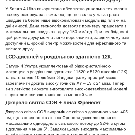
У Saturn 4 Ultra використана абсолютно унікальна технологія
нахилу резервуара зі смолою, що дозволяє у кілька разів
швидше та безпечніше відокремлювати модель від плівки на
дні ємності. Дана технологія дозволяє принтеру працювати з
максимальною швидкістю друку 150 мм/год. При необхідності
цей режим друку можна легко переключити, завдяки чому вам
доступний широкий спектр можливостей для ефективного та
якісного друку.
LCD-дисплей з роздільною здатністю 12К:
Сатурн 4 Ультра укомплектований рідкокристалічною
матрицею з роздільною здатністю 11520 х 5120 пікселів (12К)
та діагоналлю 10 дюймів. Завдяки цьому пристрій може
забезпечити досить високу точність XY – 19 х 24 мкм. Тепер
ви з легкістю зможете виготовляти високодеталізовані моделі
з приголомшливою точністю за менший час.
Джерело світла СОВ + лінза Френеля:
Джерело світла СОВ випромінює світло з довжиною хвилі 405
нм, що в поєднанні з лінзою Френеля дозволяє досягти
максимально однорідного світлового потоку до 92%, з кутом
відхилення менше 5°. Завдяки цьому виходять максимально
точні з рівними гострими гранями моделі, що мають