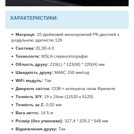
ХАРАКТЕРИСТИКИ:
Матриця:
10-дюймовий монохромний РК-дисплей з
роздільною здатністю 12K
Система:
EL3D-4.0
Технологія:
MSLA стереолітографія
Область друку:
219(L) * 123(W) * 220(H) мм
Швидкість друку:
МАКС 150 мм/год
WiFi модуль:
Так
Джерело світла:
COB + колінуюча лінза Френеля
Точність X/Y:
19 х 24нм (11520 х 5120)
Точність за Z:
0,02 мм
Вага нетто:
14.5 кг
Розмір (без упаковки):
327,4 * 329,2 * 548 мм
Відновлення друку:
Так