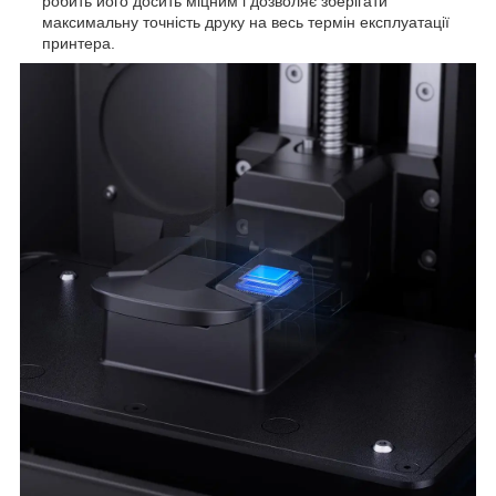
робить його досить міцним і дозволяє зберігати
максимальну точність друку на весь термін експлуатації
принтера.