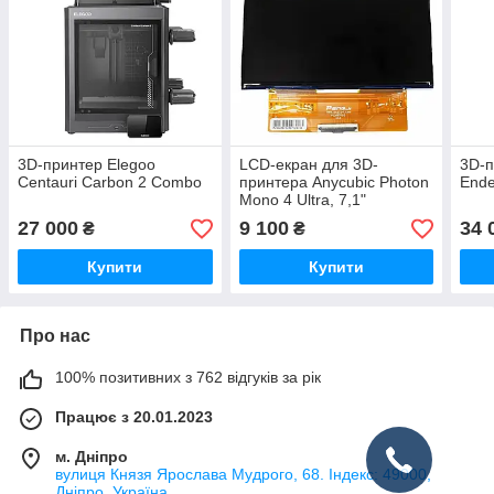
3D-принтер Elegoo
LCD-екран для 3D-
3D-
Centauri Carbon 2 Combo
принтера Anycubic Photon
Ende
Mono 4 Ultra, 7,1"
(оригінал, S020275)
27 000
9 100
34 
₴
₴
Купити
Купити
Про нас
100% позитивних з 762 відгуків за рік
Працює з 20.01.2023
м. Дніпро
вулиця Князя Ярослава Мудрого, 68. Індекс: 49000,
Дніпро, Україна