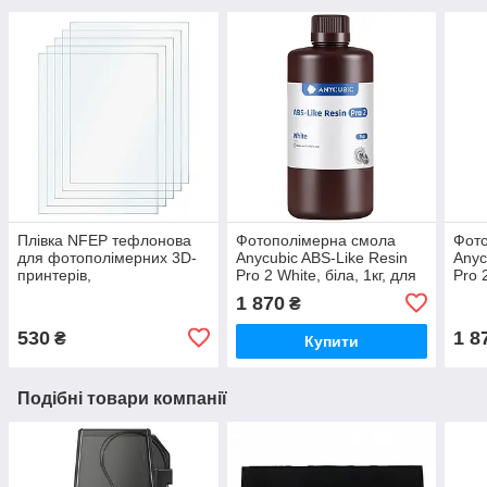
Плівка NFEP тефлонова
Фотополімерна смола
Фот
для фотополімерних 3D-
Anycubic ABS-Like Resin
Anyc
принтерів,
Pro 2 White, біла, 1кг, для
Pro 
200*280*0,15мм
3D-друку
для 
1 870
₴
530
1 8
₴
Купити
Подібні товари компанії