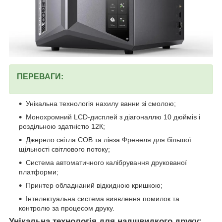
ПЕРЕВАГИ:
Унікальна технологія нахилу ванни зі смолою;
Монохромний LCD-дисплей з діагоналлю 10 дюймів і
роздільною здатністю 12К;
Джерело світла СОВ та лінза Френеля для більшої
щільності світлового потоку;
Система автоматичного калібрування друкованої
платформи;
Принтер обладнаний відкидною кришкою;
Інтелектуальна система виявлення помилок та
контролю за процесом друку.
Унікальна технологія для надшвидкого друку: