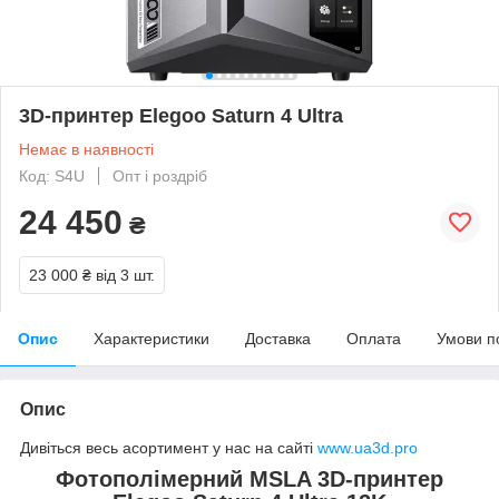
3D-принтер Elegoo Saturn 4 Ultra
Немає в наявності
Код: S4U
Опт і роздріб
24 450
₴
23 000 ₴
від 3 шт.
Опис
Характеристики
Доставка
Оплата
Умови п
Опис
Дивіться весь асортимент у нас на сайті
www.ua3d.pro
Фотополімерний MSLA 3D-принтер