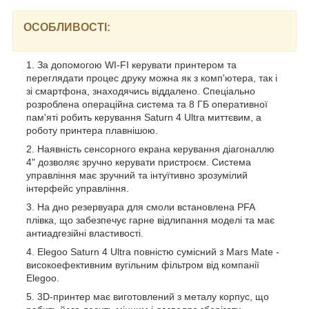
ОСОБЛИВОСТІ:
За допомогою WI-FI керувати принтером та
переглядати процес друку можна як з комп'ютера, так і
зі смартфона, знаходячись віддалено. Спеціально
розроблена операційна система та 8 ГБ оперативної
пам'яті робить керування Saturn 4 Ultra миттєвим, а
роботу принтера плавнішою.
Наявність сенсорного екрана керування діагоналлю
4" дозволяє зручно керувати пристроєм. Система
управління має зручний та інтуїтивно зрозумілий
інтерфейс управління.
На дно резервуара для смоли встановлена ​​PFA
плівка, що забезпечує гарне відлипання моделі та має
антиадгезійні властивості.
Elegoo Saturn 4 Ultra повністю сумісний з Mars Mate -
високоефективним вугільним фільтром від компанії
Elegoo.
3D-принтер має виготовлений з металу корпус, що