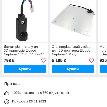
Датчик рівня столу для
Стіл нагрівальний у зборі
Магн
3D-принтерів Elegoo
для 3D-принтера Elegoo
нагр
Neptune 4/ 4 Pro/ 4 Plus/ 4
Neptune 4 Max,
3D-п
Max, індуктивний,
430*430мм, 24В,
Nept
798
5 195
925
₴
₴
(оригінал, 04.202.0015 /
(оригінал, 20.205.0082)
мм, 
50.204.0290)
13.2
Купити
Купити
Про нас
100% позитивних з 760 відгуків за рік
Працює з 20.01.2023