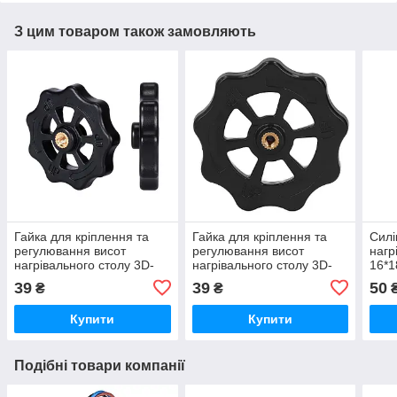
З цим товаром також замовляють
Гайка для кріплення та
Гайка для кріплення та
Силі
регулювання висот
регулювання висот
нагр
нагрівального столу 3D-
нагрівального столу 3D-
16*1
принтера, M3*39мм
принтера, M4*39мм
39
39
50
₴
₴
Купити
Купити
Подібні товари компанії