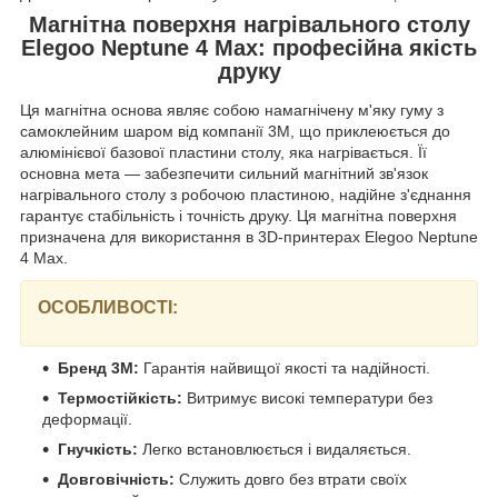
Магнітна поверхня нагрівального столу
Elegoo Neptune 4 Max: професійна якість
друку
Ця магнітна основа являє собою намагнічену м'яку гуму з
самоклейним шаром від компанії 3M, що приклеюється до
алюмінієвої базової пластини столу, яка нагрівається. Її
основна мета — забезпечити сильний магнітний зв'язок
нагрівального столу з робочою пластиною, надійне з'єднання
гарантує стабільність і точність друку. Ця магнітна поверхня
призначена для використання в 3D-принтерах Elegoo Neptune
4 Max.
ОСОБЛИВОСТІ:
Бренд 3M:
Гарантія найвищої якості та надійності.
Термостійкість:
Витримує високі температури без
деформації.
Гнучкість:
Легко встановлюється і видаляється.
Довговічність:
Служить довго без втрати своїх