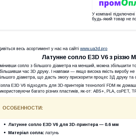
У компанії підключені
будь-який товар не п
ивіться весь асортимент у нас на сайті
www.ua3d.pro
Латунне сопло E3D V6 з різзю 
мінивши сопло з більшого діаметра на менший, можна збільшити точ
більшивши час 3D друку. І навпаки — якщо висока якість виробу не
ільшого діаметра, що дасть змогу прискорити процес 3Д друку та 
опла E3D V6 підходять для 3D-принтерів технології FDM як домашн
икористовуючи багато різних пластиків, як-от: ABS+, PLA, coPET, TPU
ОСОБЕННОСТИ:
Латунне сопло E3D V6 для 3D-принтера — 0.6 мм
Матеріал сопла:
латунь