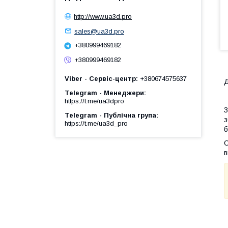
http://www.ua3d.pro
sales@ua3d.pro
+380999469182
+380999469182
Viber - Сервіс-центр
+380674575637
Д
Telegram - Менеджери
https://t.me/ua3dpro
З
Telegram - Публічна група
з
https://t.me/ua3d_pro
б
С
в