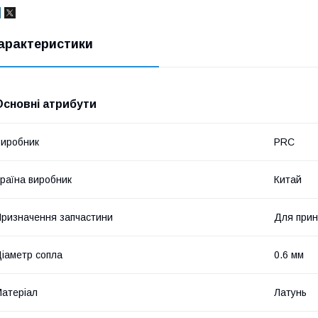
арактеристики
Основні атрибути
иробник
PRC
раїна виробник
Китай
ризначення запчастини
Для прин
іаметр сопла
0.6 мм
атеріал
Латунь