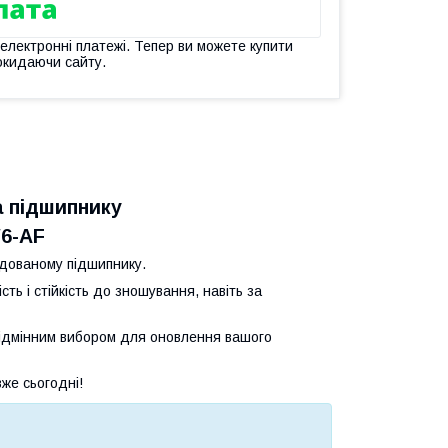
 електронні платежі. Тепер ви можете купити
окидаючи сайту.
а підшипнику
6-AF
удованому підшипнику.
ть і стійкість до зношування, навіть за
о відмінним вибором для оновлення вашого
вже сьогодні!