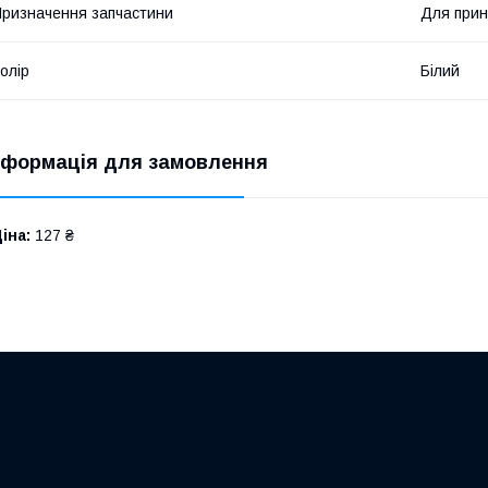
ризначення запчастини
Для прин
олір
Білий
нформація для замовлення
іна:
127 ₴