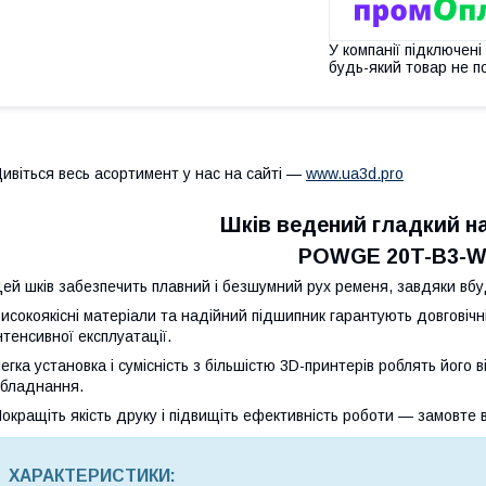
У компанії підключені
будь-який товар не п
ивіться весь асортимент у нас на сайті —
www.ua3d.pro
Шків ведений гладкий н
POWGE 20T-B3-W
ей шків забезпечить плавний і безшумний рух ременя, завдяки вб
исокоякісні матеріали та надійний підшипник гарантують довговічніс
нтенсивної експлуатації.
егка установка і сумісність з більшістю 3D-принтерів роблять йог
бладнання.
окращіть якість друку і підвищіть ефективність роботи — замовте 
ХАРАКТЕРИСТИКИ: