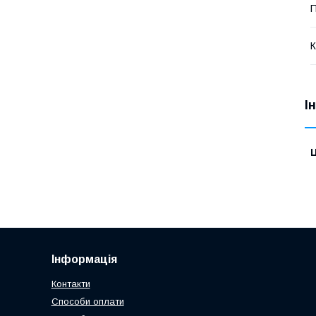
П
К
І
Ц
Інформація
Контакти
Способи оплати