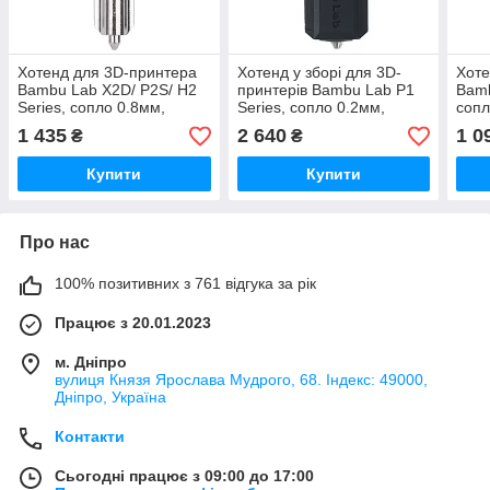
Хотенд для 3D-принтера
Хотенд у зборі для 3D-
Хоте
Bambu Lab X2D/ P2S/ H2
принтерів Bambu Lab P1
Bamb
Series, сопло 0.8мм,
Series, сопло 0.2мм,
сопл
загартована сталь,
нержавіюча сталь,
стал
1 435
2 640
1 0
₴
₴
(оригінал, FAH062)
(оригінал, FAH004-P)
N-1)
Купити
Купити
Про нас
100% позитивних з 761 відгука за рік
Працює з 20.01.2023
м. Дніпро
вулиця Князя Ярослава Мудрого, 68. Індекс: 49000,
Дніпро, Україна
Контакти
Сьогодні працює з 09:00 до 17:00