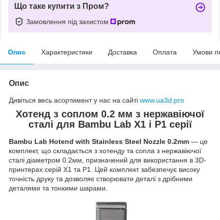
Що таке купити з Пром?
Замовлення під захистом
Опис
Характеристики
Доставка
Оплата
Умови п
Опис
Дивіться весь асортимент у нас на сайті
www.ua3d.pro
Хотенд з соплом 0.2 мм з нержавіючої
сталі для Bambu Lab X1 і P1 серії
Bambu Lab Hotend with Stainless Steel Nozzle 0.2mm
— це
комплект, що складається з хотенду та сопла з нержавіючої
сталі діаметром 0.2мм, призначений для використання в 3D-
принтерах серій X1 та P1. Цей комплект забезпечує високу
точність друку та дозволяє створювати деталі з дрібними
деталями та тонкими шарами.