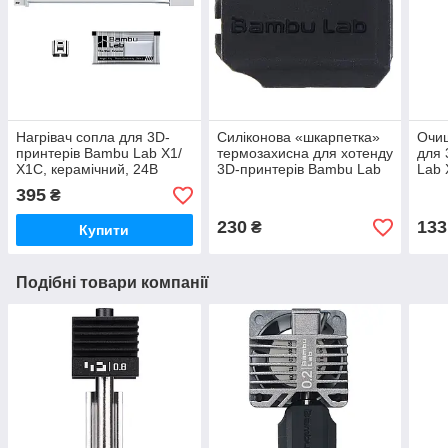
Нагрівач сопла для 3D-
Силіконова «шкарпетка»
Очищ
принтерів Bambu Lab X1/
термозахисна для хотенду
для 
X1C, керамічний, 24В
3D-принтерів Bambu Lab
Lab 
48Вт, (оригінал, FAH001-
X1/ P1 Series, (оригінал,
(ори
395
₴
C-1)
FAH001-S-1)
230
133
₴
Купити
Подібні товари компанії